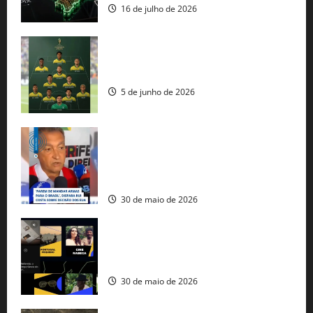
16 de julho de 2026
Veja datas e horários dos jogos da
seleção brasileira na Copa do Mundo
5 de junho de 2026
Rui Costa cobra ação dos EUA contra
tráfico de armas e afirma que 80% dos
fuzis apreendidos no Brasil têm origem
americana
30 de maio de 2026
Governo federal lança plataforma
gratuita de streaming com mais de 550
produções brasileiras
30 de maio de 2026