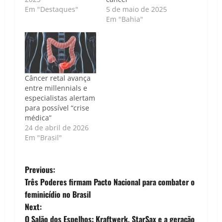
Em "Destaques"
5 de maio de 2025
Em "Bahia"
Câncer retal avança
entre millennials e
especialistas alertam
para possível “crise
médica”
24 de abril de 2026
Em "Brasil"
P
Previous:
Três Poderes firmam Pacto Nacional para combater o
o
feminicídio no Brasil
Next:
s
O Salão dos Espelhos: Kraftwerk, StarSax e a geração