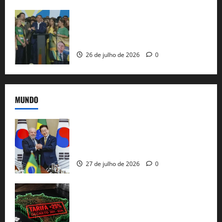
Sem vice, Flávio Bolsonaro oficializa
candidatura sob a sombra de ausências
e as bênçãos de uma IA
26 de julho de 2026
0
MUNDO
Brasil e Coreia do Sul selam pacto sobre
minerais estratégicos em resposta ao
protecionismo global
27 de julho de 2026
0
EUA taxam Brasil em 25%: Pix e
regulação digital motivam “guerra
comercial” de Washington