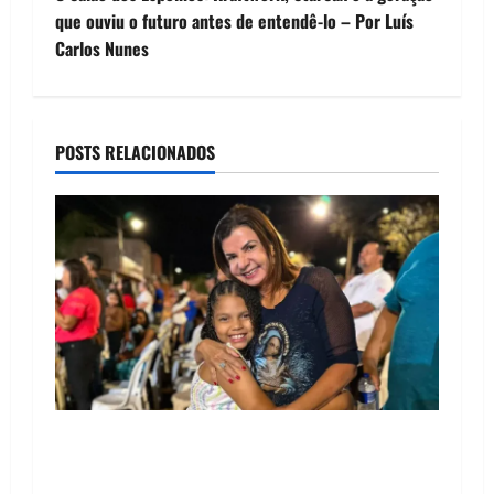
t
que ouviu o futuro antes de entendê-lo – Por Luís
Carlos Nunes
n
a
POSTS RELACIONADOS
v
i
g
a
t
i
o
Drª. Graça celebra fé no Riachinho e reafirma
aliança com Danilo Henrique e Antônio
n