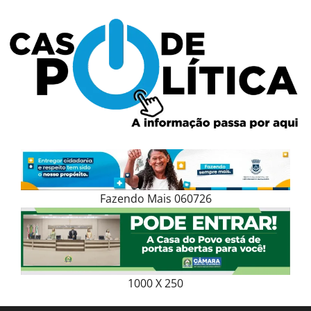
Skip
to
content
Fazendo Mais 060726
1000 X 250