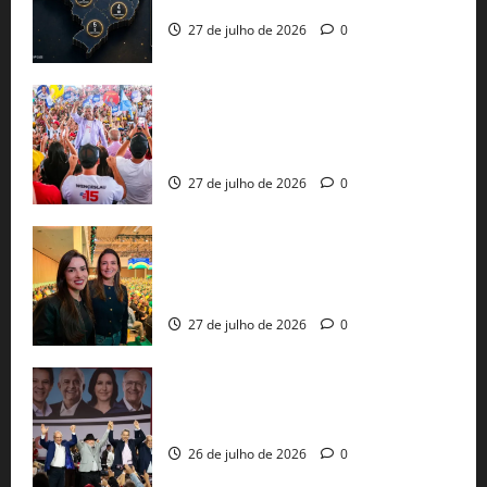
já estão oficializadas
27 de julho de 2026
0
Jerônimo Rodrigues conclui PGP com
30 mil propostas e prepara entrega de
pautas a Lula
27 de julho de 2026
0
Cinthya Marabá e Roberta Roma
representam a Bahia na convenção
nacional do PL em São Paulo
27 de julho de 2026
0
Com Lula e Alckmin, PT oficializa Haddad
ao governo de SP e nacionaliza disputa
26 de julho de 2026
0