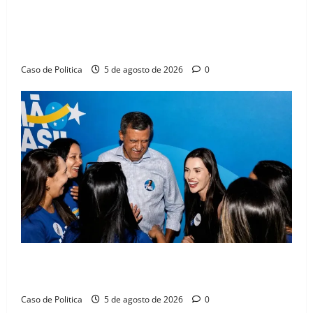
SINPROFE pede audiência pública na Câmara de
Barreiras sobre crise na educação e monitora
compromissos da SEDUC
Caso de Politica
5 de agosto de 2026
0
Barreiras recebe Cinthya Marabá e Zito Barbosa em
dia marcado pelo diálogo e força feminina
Caso de Politica
5 de agosto de 2026
0