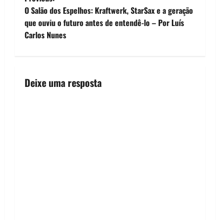
P
O Salão dos Espelhos: Kraftwerk, StarSax e a geração
o
que ouviu o futuro antes de entendê-lo – Por Luís
Carlos Nunes
s
t
n
Deixe uma resposta
a
v
i
g
a
t