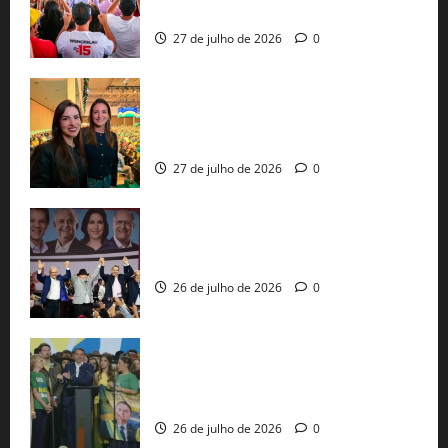
pautas a Lula
27 de julho de 2026
0
Cinthya Marabá e Roberta Roma
representam a Bahia na convenção
nacional do PL em São Paulo
27 de julho de 2026
0
Com Lula e Alckmin, PT oficializa Haddad
ao governo de SP e nacionaliza disputa
26 de julho de 2026
0
Sem vice, Flávio Bolsonaro oficializa
candidatura sob a sombra de ausências
e as bênçãos de uma IA
26 de julho de 2026
0