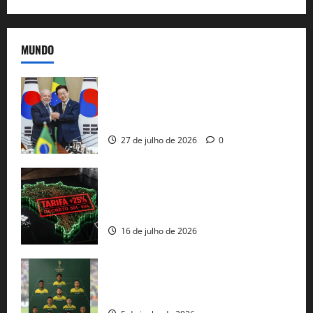
MUNDO
Brasil e Coreia do Sul selam pacto sobre
minerais estratégicos em resposta ao
protecionismo global
27 de julho de 2026
0
EUA taxam Brasil em 25%: Pix e
regulação digital motivam “guerra
comercial” de Washington
16 de julho de 2026
Veja datas e horários dos jogos da
seleção brasileira na Copa do Mundo