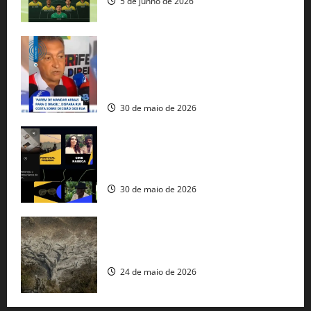
5 de junho de 2026
Rui Costa cobra ação dos EUA contra
tráfico de armas e afirma que 80% dos
fuzis apreendidos no Brasil têm origem
americana
30 de maio de 2026
Governo federal lança plataforma
gratuita de streaming com mais de 550
produções brasileiras
30 de maio de 2026
Mudanças climáticas já atingem 85% da
população brasileira, aponta pesquisa
24 de maio de 2026