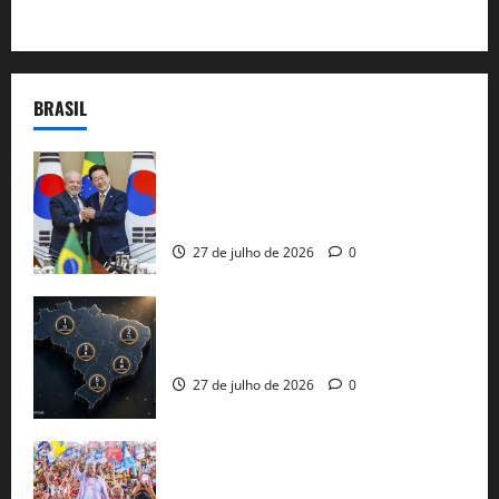
BRASIL
Brasil e Coreia do Sul selam pacto sobre
minerais estratégicos em resposta ao
protecionismo global
27 de julho de 2026
0
51 candidaturas aos governos estaduais
já estão oficializadas
27 de julho de 2026
0
Jerônimo Rodrigues conclui PGP com
30 mil propostas e prepara entrega de