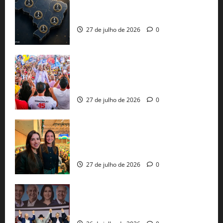
51 candidaturas aos governos estaduais
já estão oficializadas
27 de julho de 2026
0
Jerônimo Rodrigues conclui PGP com
30 mil propostas e prepara entrega de
pautas a Lula
27 de julho de 2026
0
Cinthya Marabá e Roberta Roma
representam a Bahia na convenção
nacional do PL em São Paulo
27 de julho de 2026
0
Com Lula e Alckmin, PT oficializa Haddad
ao governo de SP e nacionaliza disputa