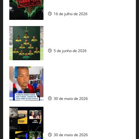
comercial” de Washington
16 de julho de 2026
Veja datas e horários dos jogos da
seleção brasileira na Copa do Mundo
5 de junho de 2026
Rui Costa cobra ação dos EUA contra
tráfico de armas e afirma que 80% dos
fuzis apreendidos no Brasil têm origem
americana
30 de maio de 2026
Governo federal lança plataforma
gratuita de streaming com mais de 550
produções brasileiras
30 de maio de 2026