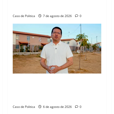
n
aliança com Danilo Henrique e Antônio
Henrique Júnior
Caso de Politica
7 de agosto de 2026
0
“Uma casa é o começo de uma nova história”:
Tito celebra avanço de 500 novas moradias na
Vila Amorim e o legado habitacional em
Barreiras
Caso de Politica
6 de agosto de 2026
0