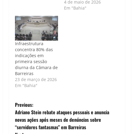
4 de maio de 2026
Em "Bahia"
Infraestrutura
concentra 80% das
indicações em
primeira sessão
diurna da Câmara de
Barreiras
23 de março de 2026
Em "Bahia"
P
Previous:
Adriano Stein rebate ataques pessoais e anuncia
o
novas ações após meses de denúncias sobre
“servidores fantasmas” em Barreiras
s