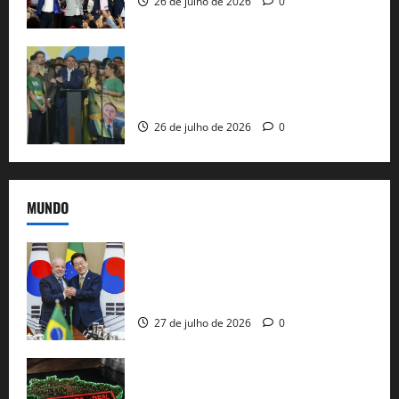
26 de julho de 2026
0
Sem vice, Flávio Bolsonaro oficializa
candidatura sob a sombra de ausências
e as bênçãos de uma IA
26 de julho de 2026
0
MUNDO
Brasil e Coreia do Sul selam pacto sobre
minerais estratégicos em resposta ao
protecionismo global
27 de julho de 2026
0
EUA taxam Brasil em 25%: Pix e
regulação digital motivam “guerra