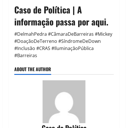
Caso de Política | A
informação passa por aqui.
#DelmahPedra #CâmaraDeBarreiras #Mickey
#DoaçãoDeTerreno #SíndromeDeDown
#Inclusão #CRAS #IluminaçãoPública
#Barreiras
ABOUT THE AUTHOR
Caso de Política