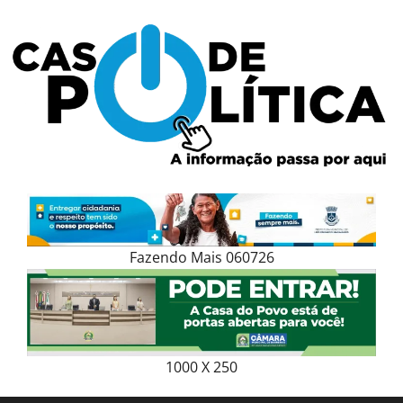
Skip
to
content
Fazendo Mais 060726
1000 X 250