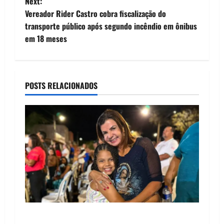
Next:
t
Vereador Rider Castro cobra fiscalização do
transporte público após segundo incêndio em ônibus
n
em 18 meses
a
v
POSTS RELACIONADOS
i
g
a
t
i
o
Drª. Graça celebra fé no Riachinho e reafirma