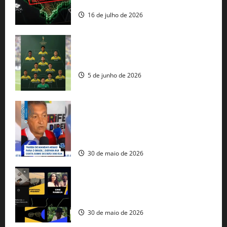
comercial” de Washington
16 de julho de 2026
Veja datas e horários dos jogos da
seleção brasileira na Copa do Mundo
5 de junho de 2026
Rui Costa cobra ação dos EUA contra
tráfico de armas e afirma que 80% dos
fuzis apreendidos no Brasil têm origem
americana
30 de maio de 2026
Governo federal lança plataforma
gratuita de streaming com mais de 550
produções brasileiras
30 de maio de 2026