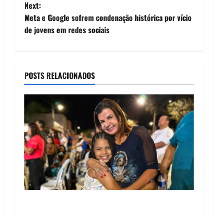
Next:
s
Meta e Google sofrem condenação histórica por vício
t
de jovens em redes sociais
n
a
POSTS RELACIONADOS
v
i
g
a
t
i
Drª. Graça celebra fé no Riachinho e reafirma
o
aliança com Danilo Henrique e Antônio