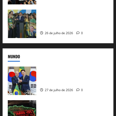
Sem vice, Flávio Bolsonaro oficializa
candidatura sob a sombra de ausências
e as bênçãos de uma IA
26 de julho de 2026
0
MUNDO
Brasil e Coreia do Sul selam pacto sobre
minerais estratégicos em resposta ao
protecionismo global
27 de julho de 2026
0
EUA taxam Brasil em 25%: Pix e
regulação digital motivam “guerra