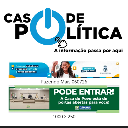
Skip
to
content
Fazendo Mais 060726
1000 X 250