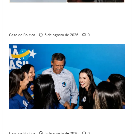
SINPROFE pede audiência pública na Câmara de
Barreiras sobre crise na educação e monitora
compromissos da SEDUC
Caso de Politica
5 de agosto de 2026
0
Barreiras recebe Cinthya Marabá e Zito Barbosa em
dia marcado pelo diálogo e força feminina
Caso de Politica
5 de agosto de 2026
0