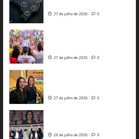
já estão oficializadas
27 de julho de 2026
0
Jerônimo Rodrigues conclui PGP com
30 mil propostas e prepara entrega de
pautas a Lula
27 de julho de 2026
0
Cinthya Marabá e Roberta Roma
representam a Bahia na convenção
nacional do PL em São Paulo
27 de julho de 2026
0
Com Lula e Alckmin, PT oficializa Haddad
ao governo de SP e nacionaliza disputa
26 de julho de 2026
0