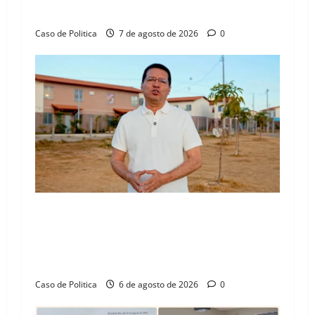
Henrique Júnior
n
Caso de Politica
7 de agosto de 2026
0
“Uma casa é o começo de uma nova história”:
Tito celebra avanço de 500 novas moradias na
Vila Amorim e o legado habitacional em
Barreiras
Caso de Politica
6 de agosto de 2026
0