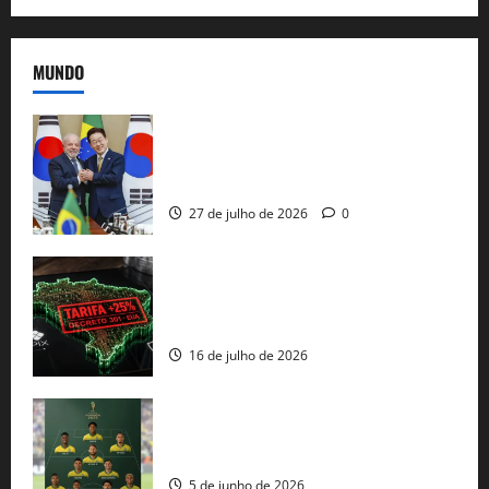
MUNDO
Brasil e Coreia do Sul selam pacto sobre
minerais estratégicos em resposta ao
protecionismo global
27 de julho de 2026
0
EUA taxam Brasil em 25%: Pix e
regulação digital motivam “guerra
comercial” de Washington
16 de julho de 2026
Veja datas e horários dos jogos da
seleção brasileira na Copa do Mundo
5 de junho de 2026