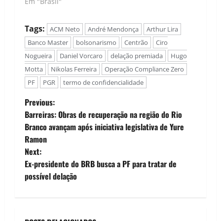
Em "Brasil"
Tags:
ACM Neto
André Mendonça
Arthur Lira
Banco Master
bolsonarismo
Centrão
Ciro
Nogueira
Daniel Vorcaro
delação premiada
Hugo
Motta
Nikolas Ferreira
Operação Compliance Zero
PF
PGR
termo de confidencialidade
P
Previous:
Barreiras: Obras de recuperação na região do Rio
o
Branco avançam após iniciativa legislativa de Yure
Ramon
s
Next:
t
Ex-presidente do BRB busca a PF para tratar de
possível delação
n
a