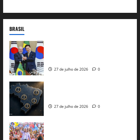
BRASIL
Brasil e Coreia do Sul selam pacto sobre
minerais estratégicos em resposta ao
protecionismo global
27 de julho de 2026
0
51 candidaturas aos governos estaduais
já estão oficializadas
27 de julho de 2026
0
Jerônimo Rodrigues conclui PGP com
30 mil propostas e prepara entrega de