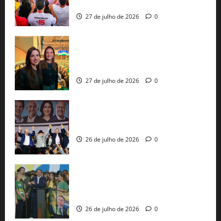
pautas a Lula
27 de julho de 2026
0
Cinthya Marabá e Roberta Roma
representam a Bahia na convenção
nacional do PL em São Paulo
27 de julho de 2026
0
Com Lula e Alckmin, PT oficializa Haddad
ao governo de SP e nacionaliza disputa
26 de julho de 2026
0
Sem vice, Flávio Bolsonaro oficializa
candidatura sob a sombra de ausências
e as bênçãos de uma IA
26 de julho de 2026
0