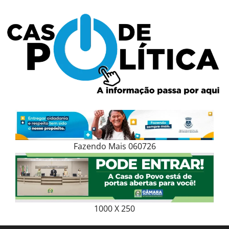
Skip
to
content
Fazendo Mais 060726
1000 X 250