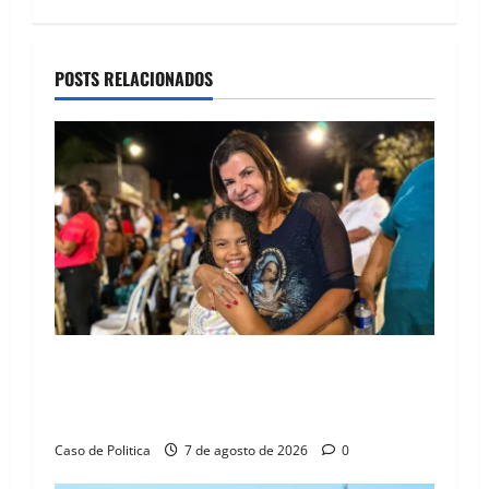
a
v
POSTS RELACIONADOS
i
g
a
t
i
o
Drª. Graça celebra fé no Riachinho e reafirma
n
aliança com Danilo Henrique e Antônio
Henrique Júnior
Caso de Politica
7 de agosto de 2026
0