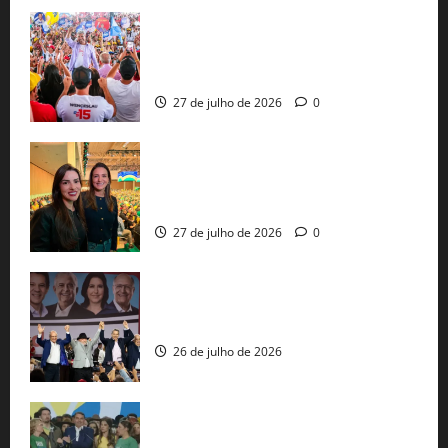
Jerônimo Rodrigues conclui PGP com
30 mil propostas e prepara entrega de
pautas a Lula
27 de julho de 2026
0
Cinthya Marabá e Roberta Roma
representam a Bahia na convenção
nacional do PL em São Paulo
27 de julho de 2026
0
Com Lula e Alckmin, PT oficializa Haddad
ao governo de SP e nacionaliza disputa
26 de julho de 2026
Sem vice, Flávio Bolsonaro oficializa
candidatura sob a sombra de ausências