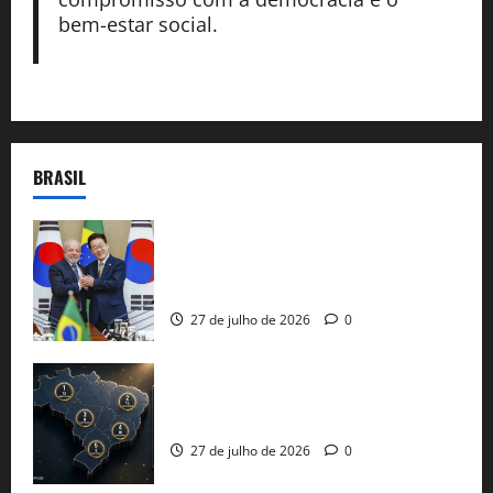
bem-estar social.
BRASIL
Brasil e Coreia do Sul selam pacto sobre
minerais estratégicos em resposta ao
protecionismo global
27 de julho de 2026
0
51 candidaturas aos governos estaduais
já estão oficializadas
27 de julho de 2026
0