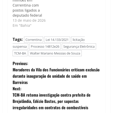
milhões em
Correntina com
postos ligados a
deputado federal
13 de maio de 2026
Em "Bahia"
Tags:
Correntina
Lei 14.133/2021
licitação
suspensa
Processo 14812e26
Segurança Eletrônica
TCM-BA
Walter Mariano Messias de Souza
P
Previous:
Moradores da Vila dos Funcionários criticam exclusão
o
durante inauguração de unidade de saúde em
Barreiras
s
Next:
t
TCM-BA retoma investigação contra prefeito de
Brejolândia, Edézio Bastos, por supostas
n
irregularidades em contratos de combustíveis