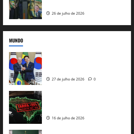
e as bênçãos de uma IA
26 de julho de 2026
MUNDO
Brasil e Coreia do Sul selam pacto sobre
minerais estratégicos em resposta ao
protecionismo global
27 de julho de 2026
0
EUA taxam Brasil em 25%: Pix e
regulação digital motivam “guerra
comercial” de Washington
16 de julho de 2026