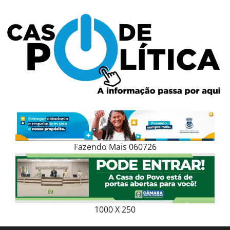
Skip
to
content
Fazendo Mais 060726
1000 X 250