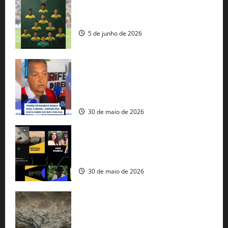
Veja datas e horários dos jogos da
seleção brasileira na Copa do Mundo
5 de junho de 2026
Rui Costa cobra ação dos EUA contra
tráfico de armas e afirma que 80% dos
fuzis apreendidos no Brasil têm origem
americana
30 de maio de 2026
Governo federal lança plataforma
gratuita de streaming com mais de 550
produções brasileiras
30 de maio de 2026
Mudanças climáticas já atingem 85% da
população brasileira, aponta pesquisa