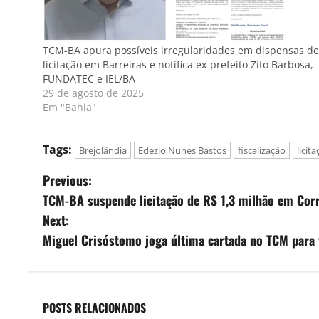
TCM-BA apura possíveis irregularidades em dispensas de
licitação em Barreiras e notifica ex-prefeito Zito Barbosa,
FUNDATEC e IEL/BA
29 de agosto de 2025
Em "Bahia"
Tags:
Brejolândia
Edezio Nunes Bastos
fiscalização
licit
P
Previous:
TCM-BA suspende licitação de R$ 1,3 milhão em Corre
o
Next:
s
Miguel Crisóstomo joga última cartada no TCM para 
t
n
POSTS RELACIONADOS