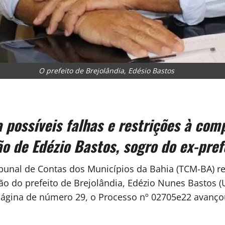
O prefeito de Brejolândia, Edésio Bastos
possíveis falhas e restrições à comp
 de Edézio Bastos, sogro do ex-prefe
bunal de Contas dos Municípios da Bahia (TCM-BA) 
tão do prefeito de Brejolândia, Edézio Nunes Bastos (
a página de número 29, o Processo nº 02705e22 avanço