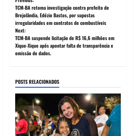
P
TCM-BA retoma investigação contra prefeito de
o
Brejolândia, Edézio Bastos, por supostas
irregularidades em contratos de combustíveis
s
Next:
t
TCM-BA suspende licitação de R$ 16,6 milhões em
Xique-Xique após apontar falta de transparência e
n
omissão de dados.
a
v
POSTS RELACIONADOS
i
g
a
t