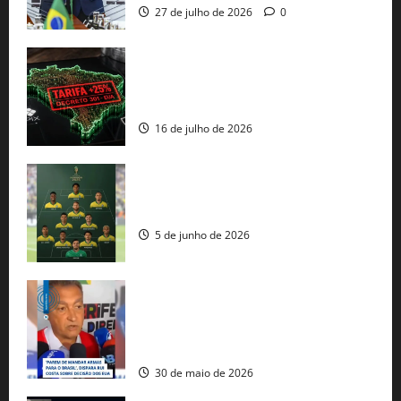
27 de julho de 2026
0
EUA taxam Brasil em 25%: Pix e
regulação digital motivam “guerra
comercial” de Washington
16 de julho de 2026
Veja datas e horários dos jogos da
seleção brasileira na Copa do Mundo
5 de junho de 2026
Rui Costa cobra ação dos EUA contra
tráfico de armas e afirma que 80% dos
fuzis apreendidos no Brasil têm origem
americana
30 de maio de 2026