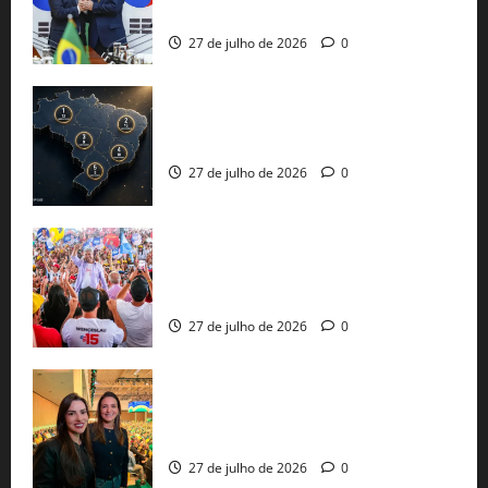
protecionismo global
27 de julho de 2026
0
51 candidaturas aos governos estaduais
já estão oficializadas
27 de julho de 2026
0
Jerônimo Rodrigues conclui PGP com
30 mil propostas e prepara entrega de
pautas a Lula
27 de julho de 2026
0
Cinthya Marabá e Roberta Roma
representam a Bahia na convenção
nacional do PL em São Paulo
27 de julho de 2026
0