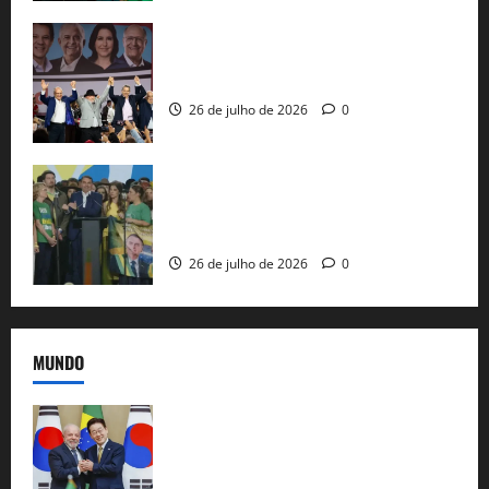
Com Lula e Alckmin, PT oficializa Haddad
ao governo de SP e nacionaliza disputa
26 de julho de 2026
0
Sem vice, Flávio Bolsonaro oficializa
candidatura sob a sombra de ausências
e as bênçãos de uma IA
26 de julho de 2026
0
MUNDO
Brasil e Coreia do Sul selam pacto sobre
minerais estratégicos em resposta ao
protecionismo global