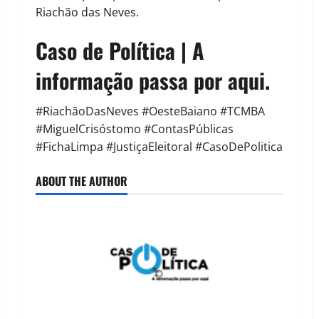
Riachão das Neves.
Caso de Política | A
informação passa por aqui.
#RiachãoDasNeves #OesteBaiano #TCMBA
#MiguelCrisóstomo #ContasPúblicas
#FichaLimpa #JustiçaEleitoral #CasoDePolitica
ABOUT THE AUTHOR