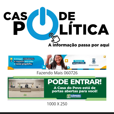
Skip
to
content
Fazendo Mais 060726
1000 X 250