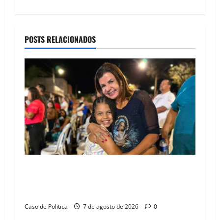
n
a
POSTS RELACIONADOS
v
i
g
a
t
i
o
Drª. Graça celebra fé no Riachinho e reafirma
aliança com Danilo Henrique e Antônio
n
Henrique Júnior
Caso de Politica
7 de agosto de 2026
0