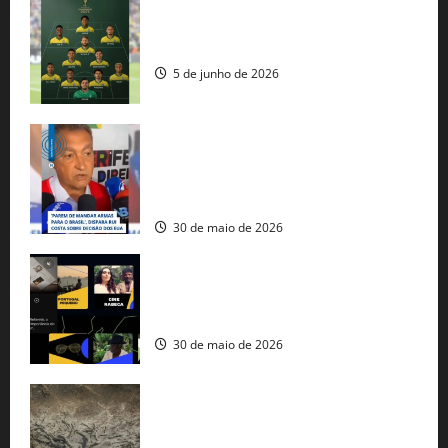
Veja datas e horários dos jogos da
seleção brasileira na Copa do Mundo
5 de junho de 2026
Rui Costa cobra ação dos EUA contra
tráfico de armas e afirma que 80% dos
fuzis apreendidos no Brasil têm origem
americana
30 de maio de 2026
Governo federal lança plataforma
gratuita de streaming com mais de 550
produções brasileiras
30 de maio de 2026
Mudanças climáticas já atingem 85% da
população brasileira, aponta pesquisa