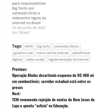
para responsabilizar
Big Techs por
conteúdo ilícito e
redesenha regras da
internet no Brasil
25 de junho de 2025
Em "Brasil"
Tags:
ANPD
big techs
conteúdos ilícitos
governo Lula
marco civil da internet
plataformas
digitais
redes sociais
regulamentação da internet
P
Previous:
Operação Khalas desarticula esquema de R$ 400 mi
o
em combustíveis; servidor estadual está entre os
presos
s
Next:
t
TCM recomenda rejeição de contas de Bom Jesus da
Lapa e aponta “asfixia” na Educação.