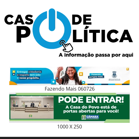
Skip
to
content
Fazendo Mais 060726
1000 X 250