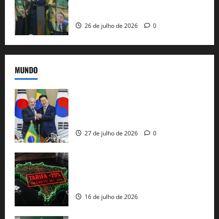
candidatura sob a sombra de ausências
e as bênçãos de uma IA
26 de julho de 2026
0
MUNDO
Brasil e Coreia do Sul selam pacto sobre
minerais estratégicos em resposta ao
protecionismo global
27 de julho de 2026
0
EUA taxam Brasil em 25%: Pix e
regulação digital motivam “guerra
comercial” de Washington
16 de julho de 2026