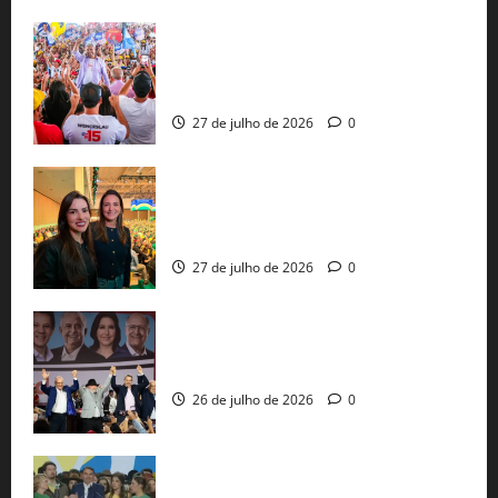
Jerônimo Rodrigues conclui PGP com
30 mil propostas e prepara entrega de
pautas a Lula
27 de julho de 2026
0
Cinthya Marabá e Roberta Roma
representam a Bahia na convenção
nacional do PL em São Paulo
27 de julho de 2026
0
Com Lula e Alckmin, PT oficializa Haddad
ao governo de SP e nacionaliza disputa
26 de julho de 2026
0
Sem vice, Flávio Bolsonaro oficializa