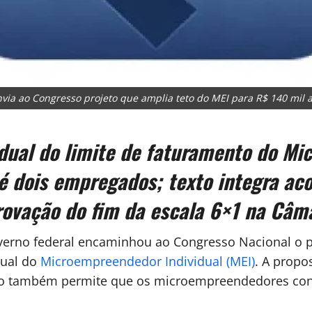
via ao Congresso projeto que amplia teto do MEI para R$ 140 mil 
ual do limite de faturamento do Mi
é dois empregados; texto integra ac
ovação do fim da escala 6×1 na Câm
erno federal encaminhou ao Congresso Nacional o p
nual do
Microempreendedor Individual (MEI)
. A propo
xto também permite que os microempreendedores cont