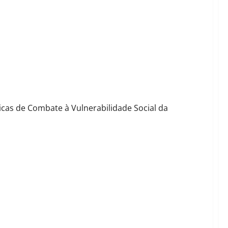
 no Estado
licas de Combate à Vulnerabilidade Social da
e à Vulnerabilidade Social em São Paulo