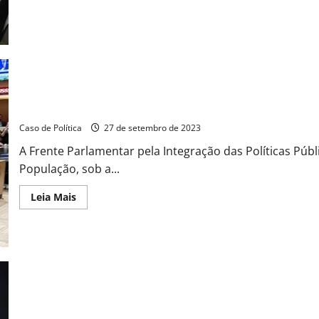
about
Juiz
João
solicita
instalação
do
Hospital
da
Mulher
em
Mauá
Frente Parlamentar da ALESP irá mapear vulnerabilidades sociais
Caso de Política
27 de setembro de 2023
A Frente Parlamentar pela Integração das Políticas Púb
População, sob a...
Read
Leia Mais
more
about
Frente
Parlamentar
da
ALESP
irá
mapear
vulnerabilidades
sociais
no
Deputada Ana Carolina Serra lança Frente Parlamentar de Combat
Estado