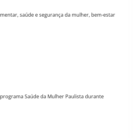
alimentar, saúde e segurança da mulher, bem-estar
Paulista proposto pela deputada Ana Carolina Serra
o programa Saúde da Mulher Paulista durante