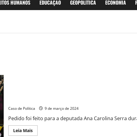
EITOS HUMANOS
EDUCAÇÃO
GEOPOLÍTICA
ECONOMIA
Juiz João solicita instalação do Hospital da Mulher em Mauá
Caso de Política
9 de março de 2024
Pedido foi feito para a deputada Ana Carolina Serra du
Read
Leia Mais
more