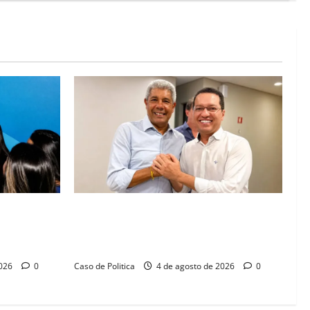
abá e Zito
Jerônimo tem 57% de aprovação e 52%
 diálogo e
defendem reeleição para 2026, aponta
Pesquisa Quaest
2026
0
Caso de Politica
4 de agosto de 2026
0