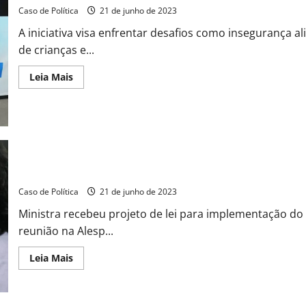
Caso de Política
21 de junho de 2023
A iniciativa visa enfrentar desafios como insegurança 
de crianças e...
Read
Leia Mais
more
about
Deputada
Ana
Carolina
Serra
lança
Frente
Parlamentar
Ministra da Saúde diz querer conhecer projeto Saúde da Mulher 
de
Combate
à
Caso de Política
21 de junho de 2023
Vulnerabilidade
Social
Ministra recebeu projeto de lei para implementação d
em
São
reunião na Alesp...
Paulo
Read
Leia Mais
more
about
Ministra
da
Saúde