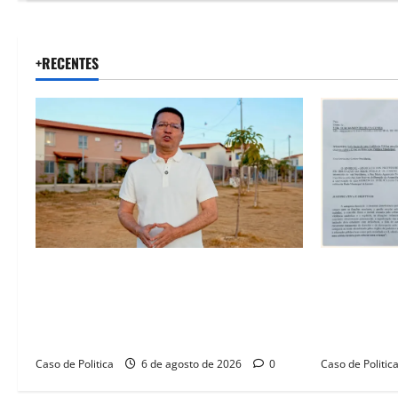
+RECENTES
“Uma casa é o começo de uma nova
SINPROFE pe
história”: Tito celebra avanço de 500
Câmara de B
novas moradias na Vila Amorim e o
educação e
legado habitacional em Barreiras
SEDUC
Caso de Politica
6 de agosto de 2026
0
Caso de Politic