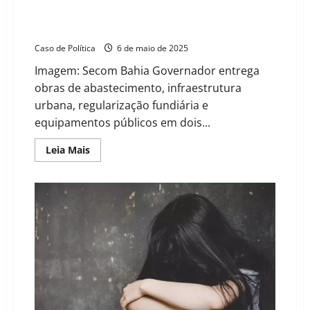
oeste
Bahia com inaugurações em Buritirama e Catolândia
estão
na
nesta quinta (08)
lista
Caso de Política
6 de maio de 2025
Imagem: Secom Bahia Governador entrega
obras de abastecimento, infraestrutura
urbana, regularização fundiária e
equipamentos públicos em dois...
Read
Leia Mais
more
about
Jerônimo
Rodrigues
cumpre
agenda
no
Oeste
da
Bahia
com
inaugurações
em
Buritirama
e
Catolândia