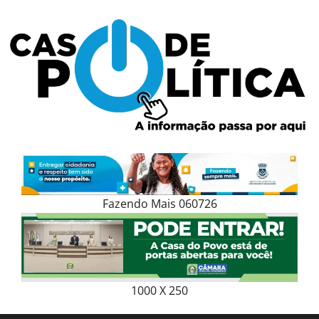
Skip
to
content
Fazendo Mais 060726
1000 X 250