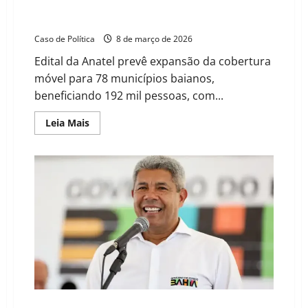
Leilão de R$ 2 bilhões leva 5G a cidades da Bahia;
Barreiras, LEM e 10 cidades do oeste estão na lista
Caso de Política
8 de março de 2026
Edital da Anatel prevê expansão da cobertura
móvel para 78 municípios baianos,
beneficiando 192 mil pessoas, com...
Read
Leia Mais
more
about
Leilão
de
R$
2
bilhões
leva
5G
a
cidades
da
Bahia;
Barreiras,
LEM
e
10
cidades
do
Jerônimo Rodrigues cumpre agenda no Oeste da