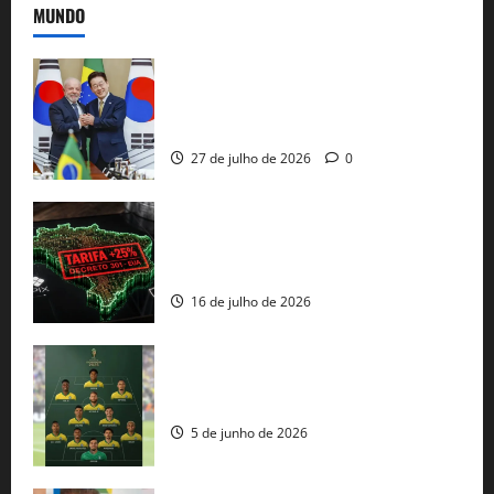
MUNDO
Brasil e Coreia do Sul selam pacto sobre
minerais estratégicos em resposta ao
protecionismo global
27 de julho de 2026
0
EUA taxam Brasil em 25%: Pix e
regulação digital motivam “guerra
comercial” de Washington
16 de julho de 2026
Veja datas e horários dos jogos da
seleção brasileira na Copa do Mundo
5 de junho de 2026