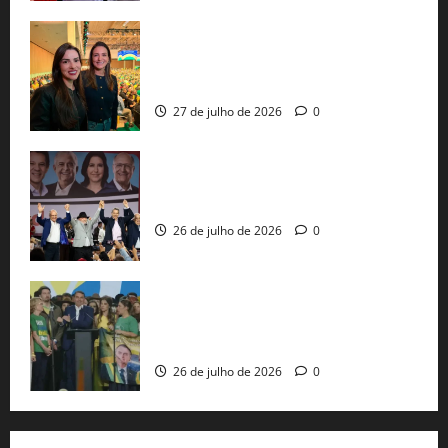
Cinthya Marabá e Roberta Roma
representam a Bahia na convenção
nacional do PL em São Paulo
27 de julho de 2026
0
Com Lula e Alckmin, PT oficializa Haddad
ao governo de SP e nacionaliza disputa
26 de julho de 2026
0
Sem vice, Flávio Bolsonaro oficializa
candidatura sob a sombra de ausências
e as bênçãos de uma IA
26 de julho de 2026
0