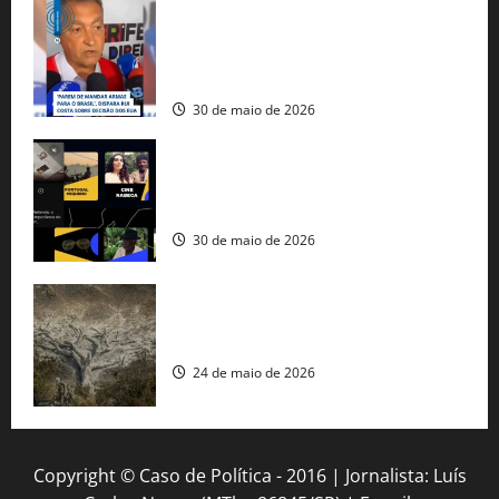
Rui Costa cobra ação dos EUA contra
tráfico de armas e afirma que 80% dos
fuzis apreendidos no Brasil têm origem
americana
30 de maio de 2026
Governo federal lança plataforma
gratuita de streaming com mais de 550
produções brasileiras
30 de maio de 2026
Mudanças climáticas já atingem 85% da
população brasileira, aponta pesquisa
24 de maio de 2026
Copyright © Caso de Política - 2016 | Jornalista: Luís