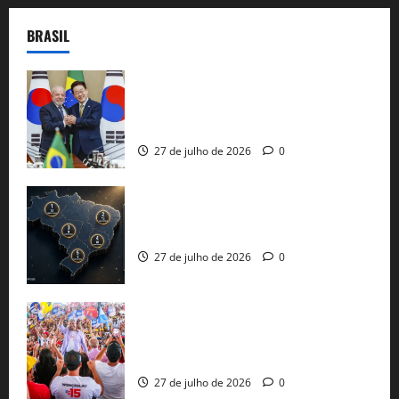
BRASIL
Brasil e Coreia do Sul selam pacto sobre
minerais estratégicos em resposta ao
protecionismo global
27 de julho de 2026
0
51 candidaturas aos governos estaduais
já estão oficializadas
27 de julho de 2026
0
Jerônimo Rodrigues conclui PGP com
30 mil propostas e prepara entrega de
pautas a Lula
27 de julho de 2026
0