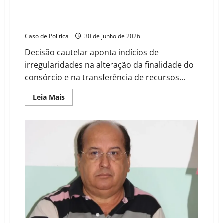
TCM-BA suspende repasses de 21 municípios ao
Consórcio CONEP e notifica prefeitos para
apresentação de defesa
Caso de Politica
30 de junho de 2026
Decisão cautelar aponta indícios de
irregularidades na alteração da finalidade do
consórcio e na transferência de recursos...
Read
Leia Mais
more
about
TCM-
BA
suspende
repasses
de
21
municípios
ao
Consórcio
CONEP
e
notifica
prefeitos
para
apresentação
de