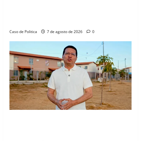
Drª. Graça celebra fé no Riachinho e reafirma
aliança com Danilo Henrique e Antônio Henrique
Júnior
Caso de Politica
7 de agosto de 2026
0
“Uma casa é o começo de uma nova história”: Tito
celebra avanço de 500 novas moradias na Vila
Amorim e o legado habitacional em Barreiras