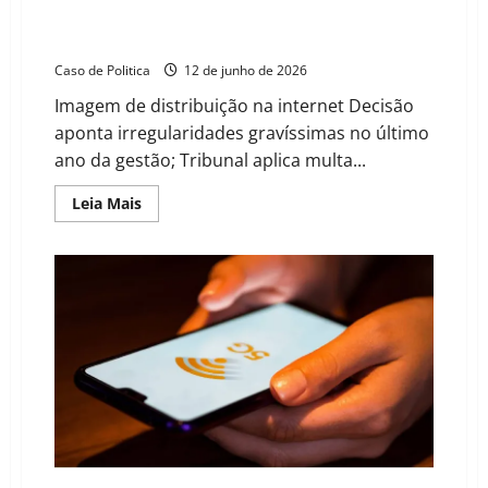
defesa
TCM rejeita contas de 2024 de Buritirama e aciona
Ministério Público contra Arival Viana
Caso de Politica
12 de junho de 2026
Imagem de distribuição na internet Decisão
aponta irregularidades gravíssimas no último
ano da gestão; Tribunal aplica multa...
Read
Leia Mais
more
about
TCM
rejeita
contas
de
2024
de
Buritirama
e
aciona
Ministério
Público
contra
Arival
Viana