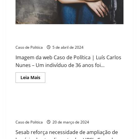
nesta
quinta
(08)
Homem é preso suspeito de estuprar criança de 6
anos em Buritirama, Bahia
Caso de Politica
5 de abril de 2024
Imagem da web Caso de Política | Luís Carlos
Nunes – Um indivíduo de 36 anos foi...
Read
Leia Mais
more
about
Homem
é
preso
Governo da Bahia intensifica ações contra a dengue
suspeito
em meio a epidemia alarmante. 25 cidades do oeste
de
estuprar
estão em estado de epidemia
criança
de
Caso de Politica
20 de março de 2024
6
anos
Sesab reforça necessidade de ampliação de
em
Buritirama,