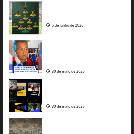
Veja datas e horários dos jogos da
seleção brasileira na Copa do Mundo
5 de junho de 2026
Rui Costa cobra ação dos EUA contra
tráfico de armas e afirma que 80% dos
fuzis apreendidos no Brasil têm origem
americana
30 de maio de 2026
Governo federal lança plataforma
gratuita de streaming com mais de 550
produções brasileiras
30 de maio de 2026
Mudanças climáticas já atingem 85% da