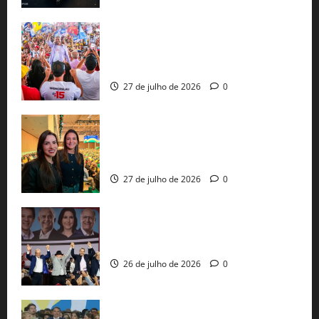
Jerônimo Rodrigues conclui PGP com
30 mil propostas e prepara entrega de
pautas a Lula
27 de julho de 2026
0
Cinthya Marabá e Roberta Roma
representam a Bahia na convenção
nacional do PL em São Paulo
27 de julho de 2026
0
Com Lula e Alckmin, PT oficializa Haddad
ao governo de SP e nacionaliza disputa
26 de julho de 2026
0
Sem vice, Flávio Bolsonaro oficializa