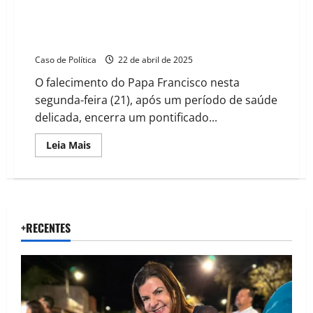
Extrema direita Brasileira e Argentina escancaram
desumanidade diante da saúde e morte do Papa
Francisco
Caso de Política
22 de abril de 2025
O falecimento do Papa Francisco nesta
segunda-feira (21), após um período de saúde
delicada, encerra um pontificado...
Read
Leia Mais
more
about
Extrema
direita
Brasileira
e
Argentina
escancaram
+RECENTES
desumanidade
diante
da
saúde
e
morte
do
Papa
Francisco