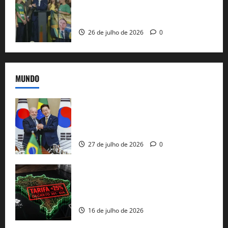
candidatura sob a sombra de ausências
e as bênçãos de uma IA
26 de julho de 2026
0
MUNDO
Brasil e Coreia do Sul selam pacto sobre
minerais estratégicos em resposta ao
protecionismo global
27 de julho de 2026
0
EUA taxam Brasil em 25%: Pix e
regulação digital motivam “guerra
comercial” de Washington
16 de julho de 2026