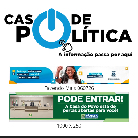
Skip
to
content
Fazendo Mais 060726
1000 X 250