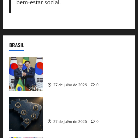
bem-estar social.
BRASIL
Brasil e Coreia do Sul selam pacto sobre
minerais estratégicos em resposta ao
protecionismo global
27 de julho de 2026
0
51 candidaturas aos governos estaduais
já estão oficializadas
27 de julho de 2026
0