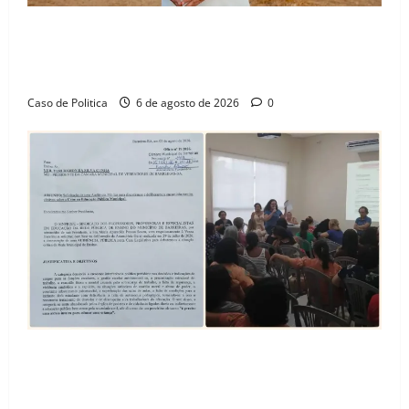
“Uma casa é o começo de uma nova história”: Tito
celebra avanço de 500 novas moradias na Vila
Amorim e o legado habitacional em Barreiras
Caso de Politica
6 de agosto de 2026
0
SINPROFE pede audiência pública na Câmara de
Barreiras sobre crise na educação e monitora
compromissos da SEDUC