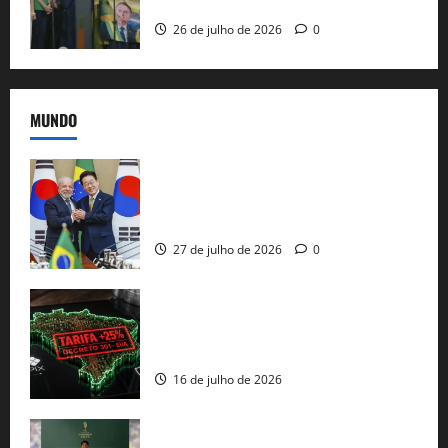
e as bênçãos de uma IA
26 de julho de 2026
0
MUNDO
Brasil e Coreia do Sul selam pacto sobre
minerais estratégicos em resposta ao
protecionismo global
27 de julho de 2026
0
EUA taxam Brasil em 25%: Pix e
regulação digital motivam “guerra
comercial” de Washington
16 de julho de 2026