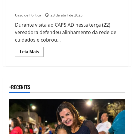
Delmah Pedra propõe integração entre acolhidos e
CAPS AD após tragédias envolvendo ex-pacientes
Caso de Política
23 de abril de 2025
Durante visita ao CAPS AD nesta terça (22),
vereadora defendeu alinhamento da rede de
cuidados e cobrou...
Read
Leia Mais
more
about
Delmah
Pedra
propõe
integração
entre
acolhidos
+RECENTES
e
CAPS
AD
após
tragédias
envolvendo
ex-
pacientes