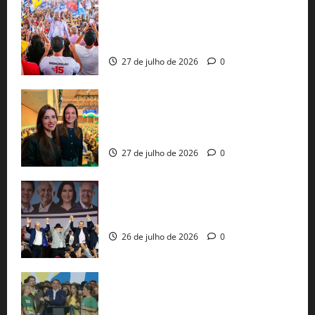
Jerônimo Rodrigues conclui PGP com
30 mil propostas e prepara entrega de
pautas a Lula
27 de julho de 2026
0
Cinthya Marabá e Roberta Roma
representam a Bahia na convenção
nacional do PL em São Paulo
27 de julho de 2026
0
Com Lula e Alckmin, PT oficializa Haddad
ao governo de SP e nacionaliza disputa
26 de julho de 2026
0
Sem vice, Flávio Bolsonaro oficializa
candidatura sob a sombra de ausências