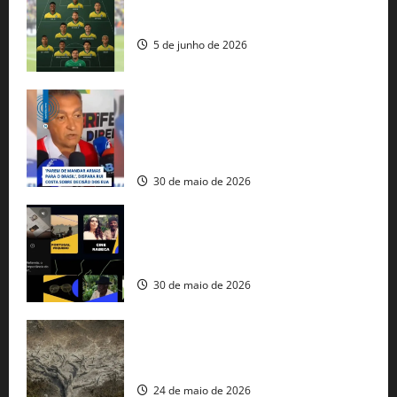
Veja datas e horários dos jogos da
seleção brasileira na Copa do Mundo
5 de junho de 2026
Rui Costa cobra ação dos EUA contra
tráfico de armas e afirma que 80% dos
fuzis apreendidos no Brasil têm origem
americana
30 de maio de 2026
Governo federal lança plataforma
gratuita de streaming com mais de 550
produções brasileiras
30 de maio de 2026
Mudanças climáticas já atingem 85% da
população brasileira, aponta pesquisa
24 de maio de 2026