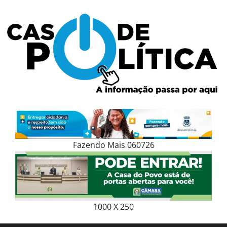
Skip
to
content
Fazendo Mais 060726
1000 X 250