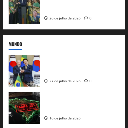
candidatura sob a sombra de ausências
e as bênçãos de uma IA
26 de julho de 2026
0
MUNDO
Brasil e Coreia do Sul selam pacto sobre
minerais estratégicos em resposta ao
protecionismo global
27 de julho de 2026
0
EUA taxam Brasil em 25%: Pix e
regulação digital motivam “guerra
comercial” de Washington
16 de julho de 2026