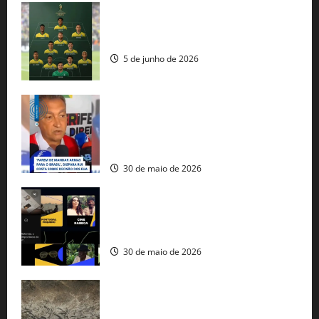
Veja datas e horários dos jogos da
seleção brasileira na Copa do Mundo
5 de junho de 2026
Rui Costa cobra ação dos EUA contra
tráfico de armas e afirma que 80% dos
fuzis apreendidos no Brasil têm origem
americana
30 de maio de 2026
Governo federal lança plataforma
gratuita de streaming com mais de 550
produções brasileiras
30 de maio de 2026
Mudanças climáticas já atingem 85% da
população brasileira, aponta pesquisa