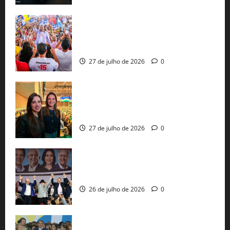
Jerônimo Rodrigues conclui PGP com
30 mil propostas e prepara entrega de
pautas a Lula
27 de julho de 2026
0
Cinthya Marabá e Roberta Roma
representam a Bahia na convenção
nacional do PL em São Paulo
27 de julho de 2026
0
Com Lula e Alckmin, PT oficializa Haddad
ao governo de SP e nacionaliza disputa
26 de julho de 2026
0
Sem vice, Flávio Bolsonaro oficializa