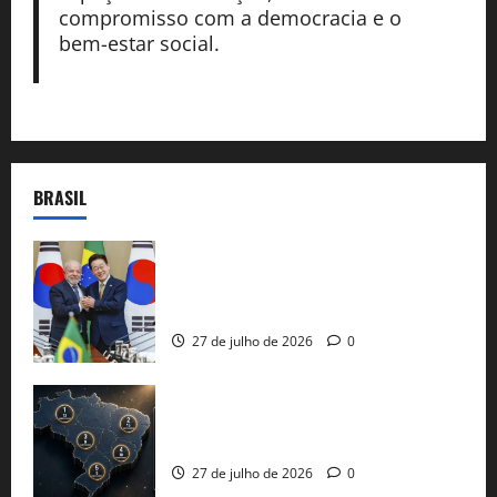
compromisso com a democracia e o
bem-estar social.
BRASIL
Brasil e Coreia do Sul selam pacto sobre
minerais estratégicos em resposta ao
protecionismo global
27 de julho de 2026
0
51 candidaturas aos governos estaduais
já estão oficializadas
27 de julho de 2026
0