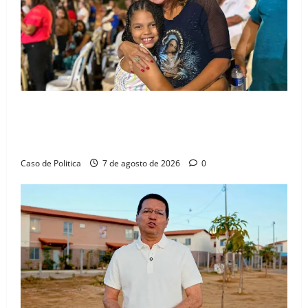
e
vistorias
Drª. Graça celebra fé no Riachinho e reafirma
aliança com Danilo Henrique e Antônio Henrique
Júnior
Caso de Politica
7 de agosto de 2026
0