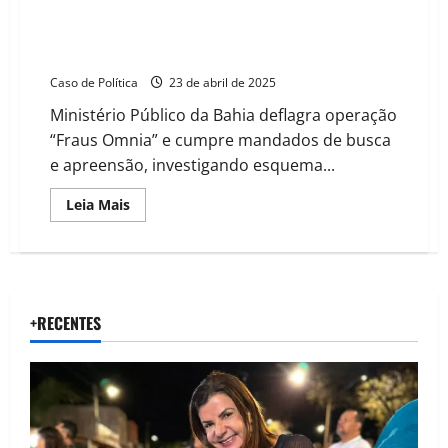
Operação do MP afasta servidores do Ciretran de
Barreiras por suspeita de fraudes em CNHs e
vistorias
Caso de Política
23 de abril de 2025
Ministério Público da Bahia deflagra operação
“Fraus Omnia” e cumpre mandados de busca
e apreensão, investigando esquema...
Read
Leia Mais
more
about
Operação
do
MP
afasta
servidores
do
+RECENTES
Ciretran
de
Barreiras
por
suspeita
de
fraudes
em
CNHs