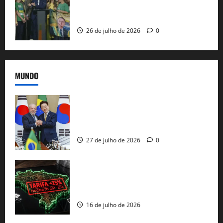
candidatura sob a sombra de ausências
e as bênçãos de uma IA
26 de julho de 2026
0
MUNDO
Brasil e Coreia do Sul selam pacto sobre
minerais estratégicos em resposta ao
protecionismo global
27 de julho de 2026
0
EUA taxam Brasil em 25%: Pix e
regulação digital motivam “guerra
comercial” de Washington
16 de julho de 2026