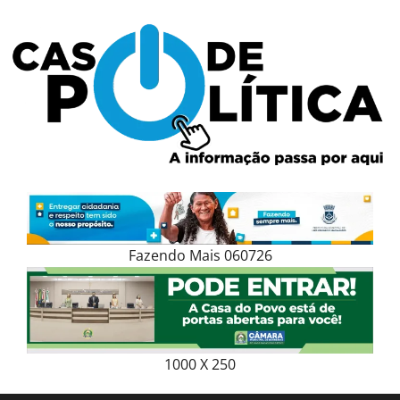
Skip
to
content
Fazendo Mais 060726
1000 X 250