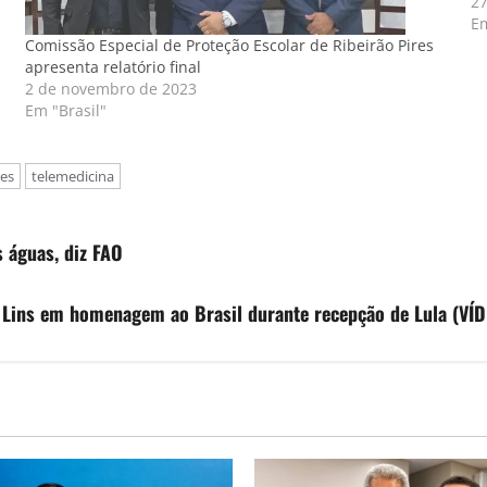
00
27
E
Comissão Especial de Proteção Escolar de Ribeirão Pires
apresenta relatório final
2 de novembro de 2023
Em "Brasil"
res
telemedicina
 águas, diz FAO
 Lins em homenagem ao Brasil durante recepção de Lula (VÍ