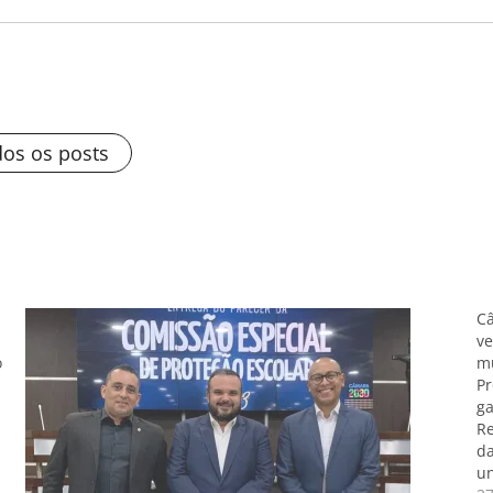
dos os posts
Câ
ve
o
mu
Pr
ga
Re
da
un