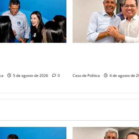
recebe Cinthya Marabá e Zito
Jerônimo tem 57% de aprova
m dia marcado pelo diálogo e
52% defendem reeleição par
nina
aponta Pesquisa Quaest
ca
5 de agosto de 2026
0
Caso de Politica
4 de agosto de 