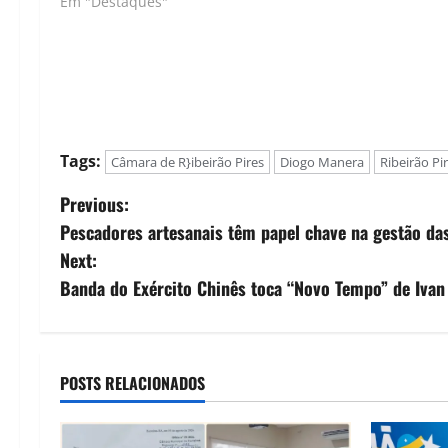
Em "Destaques"
Tags:
Câmara de R}ibeirão Pires
Diogo Manera
Ribeirão Pi
P
Previous:
Pescadores artesanais têm papel chave na gestão das
o
Next:
s
Banda do Exército Chinês toca “Novo Tempo” de Ivan
t
n
POSTS RELACIONADOS
a