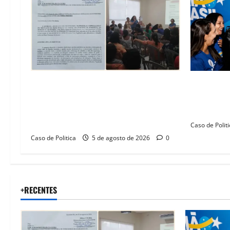
v
i
g
a
SINPROFE pede audiência pública na
Barreiras 
t
Câmara de Barreiras sobre crise na
Barbosa e
i
educação e monitora compromissos da
força femi
SEDUC
Caso de Politi
o
Caso de Politica
5 de agosto de 2026
0
n
+RECENTES