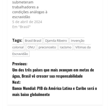
submeteram
trabalhadores a
condições análogas à
escravidão
5 de abril de 2024
Em "Brasil"
Tags:
Brasil Brasil
Djamila Ribeiro
Invenção
colonial
ONU
preconceito
racismo
Vítimas da
Escravidão
P
Previous:
Um dos três países que mais avançam em metas de
o
água, Brasil vê crescer sua responsabilidade
Next:
s
Banco Mundial: PIB da América Latina e Caribe será o
t
mais baixo globalmente
n