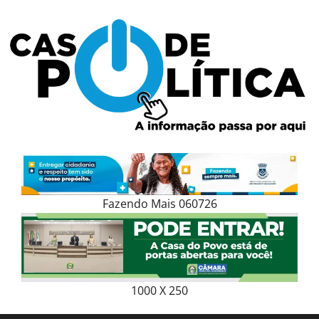
Skip
to
content
Fazendo Mais 060726
1000 X 250