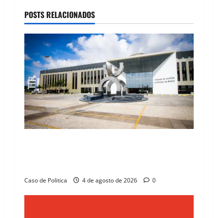
a
POSTS RELACIONADOS
v
i
g
a
t
i
Operação Último Tango: Justiça condena três
o
vereadores e ex-parlamentar à prisão em
Correntina
n
Caso de Politica
4 de agosto de 2026
0