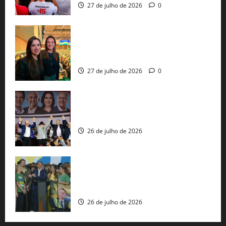
27 de julho de 2026
0
Cinthya Marabá e Roberta Roma
representam a Bahia na convenção
nacional do PL em São Paulo
27 de julho de 2026
0
Com Lula e Alckmin, PT oficializa Haddad
ao governo de SP e nacionaliza disputa
26 de julho de 2026
Sem vice, Flávio Bolsonaro oficializa
candidatura sob a sombra de ausências
e as bênçãos de uma IA
26 de julho de 2026