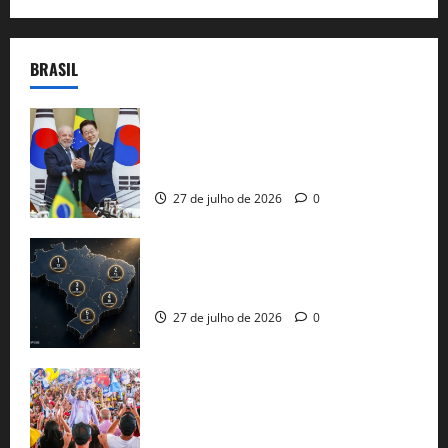
BRASIL
Brasil e Coreia do Sul selam pacto sobre
minerais estratégicos em resposta ao
protecionismo global
27 de julho de 2026
0
51 candidaturas aos governos estaduais
já estão oficializadas
27 de julho de 2026
0
Jerônimo Rodrigues conclui PGP com
30 mil propostas e prepara entrega de
pautas a Lula