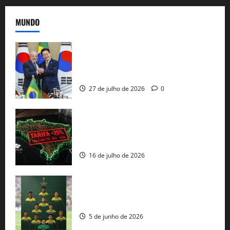
MUNDO
Brasil e Coreia do Sul selam pacto sobre
minerais estratégicos em resposta ao
protecionismo global
27 de julho de 2026
0
EUA taxam Brasil em 25%: Pix e
regulação digital motivam “guerra
comercial” de Washington
16 de julho de 2026
Veja datas e horários dos jogos da
seleção brasileira na Copa do Mundo
5 de junho de 2026