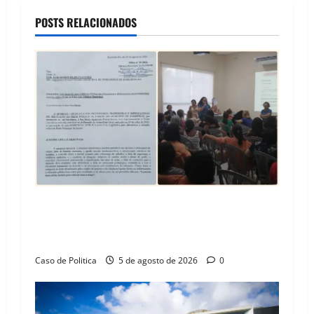
a
POSTS RELACIONADOS
v
i
g
a
t
i
SINPROFE pede audiência pública na Câmara de
o
Barreiras sobre crise na educação e monitora
compromissos da SEDUC
n
Caso de Politica
5 de agosto de 2026
0