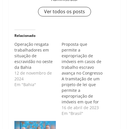
Ver todos os posts
Relacionado
Operação resgata
Proposta que
trabalhadores em
permite a
situação de
expropriação de
escravidão no oeste
imóveis em casos de
da Bahia
trabalho escravo
12 de novembro de
avança no Congresso
2024
A tramitação de um
Em "Bahia"
projeto de lei que
permite a
expropriação de
imóveis em que for
constatada a
16 de abril de 2023
exploração de
Em "Brasil"
trabalho escravo
avançou no