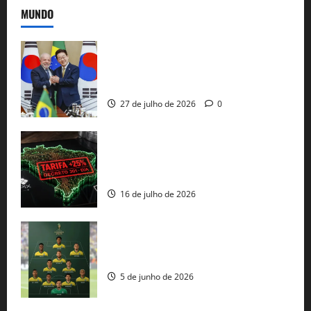
MUNDO
Brasil e Coreia do Sul selam pacto sobre
minerais estratégicos em resposta ao
protecionismo global
27 de julho de 2026
0
EUA taxam Brasil em 25%: Pix e
regulação digital motivam “guerra
comercial” de Washington
16 de julho de 2026
Veja datas e horários dos jogos da
seleção brasileira na Copa do Mundo
5 de junho de 2026