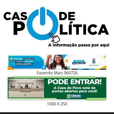
Skip
to
content
Fazendo Mais 060726
1000 X 250