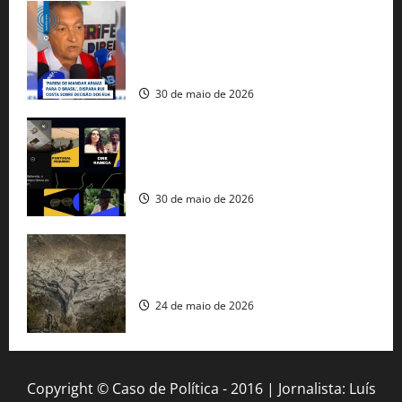
Rui Costa cobra ação dos EUA contra
tráfico de armas e afirma que 80% dos
fuzis apreendidos no Brasil têm origem
americana
30 de maio de 2026
Governo federal lança plataforma
gratuita de streaming com mais de 550
produções brasileiras
30 de maio de 2026
Mudanças climáticas já atingem 85% da
população brasileira, aponta pesquisa
24 de maio de 2026
Copyright © Caso de Política - 2016 | Jornalista: Luís