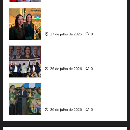
Cinthya Marabá e Roberta Roma
representam a Bahia na convenção
nacional do PL em São Paulo
27 de julho de 2026
0
Com Lula e Alckmin, PT oficializa Haddad
ao governo de SP e nacionaliza disputa
26 de julho de 2026
0
Sem vice, Flávio Bolsonaro oficializa
candidatura sob a sombra de ausências
e as bênçãos de uma IA
26 de julho de 2026
0