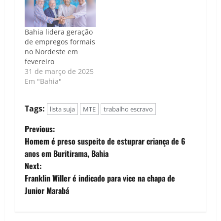
Congresso Nacional
na última semana. O
PL 5.970/2019,
Bahia lidera geração
proposto pelo
de empregos formais
senador Randolfe
no Nordeste em
Rodrigues (Rede-AP),
fevereiro
estabelece que
31 de março de 2025
propriedades
Em "Bahia"
urbanas e rurais
onde houver
trabalho em
Tags:
lista suja
MTE
trabalho escravo
condições análogas…
P
Previous:
Homem é preso suspeito de estuprar criança de 6
o
anos em Buritirama, Bahia
Next:
s
Franklin Willer é indicado para vice na chapa de
t
Junior Marabá
n