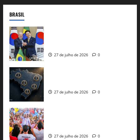
BRASIL
Brasil e Coreia do Sul selam pacto sobre
minerais estratégicos em resposta ao
protecionismo global
27 de julho de 2026
0
51 candidaturas aos governos estaduais
já estão oficializadas
27 de julho de 2026
0
Jerônimo Rodrigues conclui PGP com
30 mil propostas e prepara entrega de
pautas a Lula
27 de julho de 2026
0