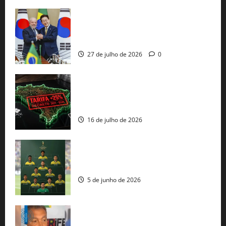
Brasil e Coreia do Sul selam pacto sobre
minerais estratégicos em resposta ao
protecionismo global
27 de julho de 2026
0
EUA taxam Brasil em 25%: Pix e
regulação digital motivam “guerra
comercial” de Washington
16 de julho de 2026
Veja datas e horários dos jogos da
seleção brasileira na Copa do Mundo
5 de junho de 2026
Rui Costa cobra ação dos EUA contra
tráfico de armas e afirma que 80% dos