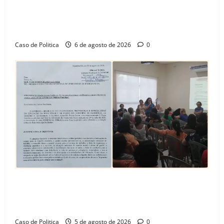
“Uma casa é o começo de uma nova história”: Tito
celebra avanço de 500 novas moradias na Vila
Amorim e o legado habitacional em Barreiras
Caso de Politica
6 de agosto de 2026
0
SINPROFE pede audiência pública na Câmara de
Barreiras sobre crise na educação e monitora
compromissos da SEDUC
Caso de Politica
5 de agosto de 2026
0