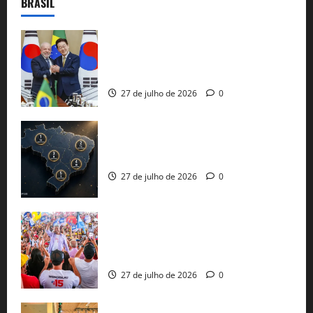
BRASIL
Brasil e Coreia do Sul selam pacto sobre
minerais estratégicos em resposta ao
protecionismo global
27 de julho de 2026
0
51 candidaturas aos governos estaduais
já estão oficializadas
27 de julho de 2026
0
Jerônimo Rodrigues conclui PGP com
30 mil propostas e prepara entrega de
pautas a Lula
27 de julho de 2026
0