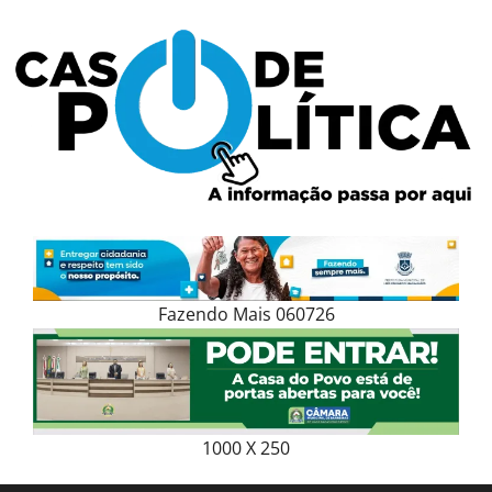
Skip
to
content
Fazendo Mais 060726
1000 X 250