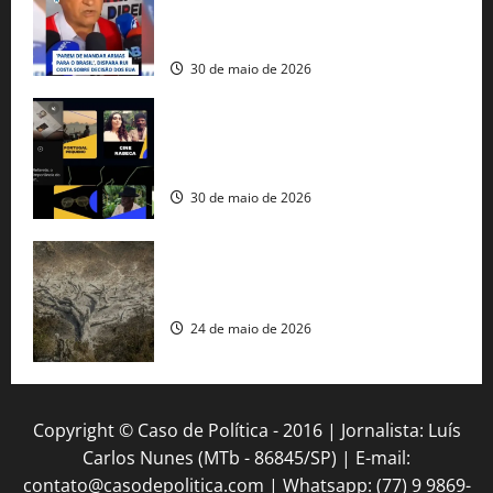
fuzis apreendidos no Brasil têm origem
americana
30 de maio de 2026
Governo federal lança plataforma
gratuita de streaming com mais de 550
produções brasileiras
30 de maio de 2026
Mudanças climáticas já atingem 85% da
população brasileira, aponta pesquisa
24 de maio de 2026
Copyright © Caso de Política - 2016 | Jornalista: Luís
Carlos Nunes (MTb - 86845/SP) | E-mail:
contato@casodepolitica.com | Whatsapp: (77) 9 9869-