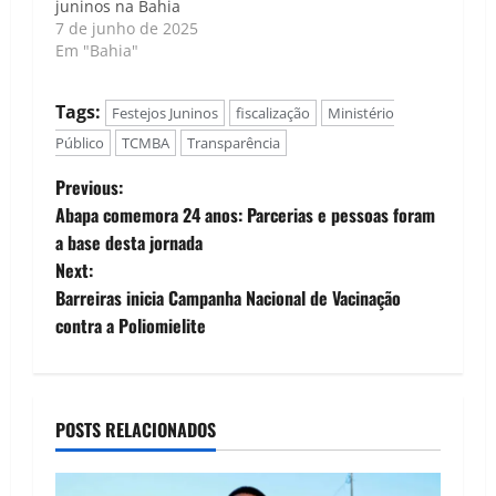
juninos na Bahia
7 de junho de 2025
Em "Bahia"
Tags:
Festejos Juninos
fiscalização
Ministério
Público
TCMBA
Transparência
P
Previous:
Abapa comemora 24 anos: Parcerias e pessoas foram
o
a base desta jornada
Next:
s
Barreiras inicia Campanha Nacional de Vacinação
t
contra a Poliomielite
n
a
POSTS RELACIONADOS
v