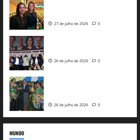
Cinthya Marabá e Roberta Roma
representam a Bahia na convenção
nacional do PL em São Paulo
27 de julho de 2026
0
Com Lula e Alckmin, PT oficializa Haddad
ao governo de SP e nacionaliza disputa
26 de julho de 2026
0
Sem vice, Flávio Bolsonaro oficializa
candidatura sob a sombra de ausências
e as bênçãos de uma IA
26 de julho de 2026
0
MUNDO