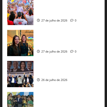
Jerônimo Rodrigues conclui PGP com
30 mil propostas e prepara entrega de
pautas a Lula
27 de julho de 2026
0
Cinthya Marabá e Roberta Roma
representam a Bahia na convenção
nacional do PL em São Paulo
27 de julho de 2026
0
Com Lula e Alckmin, PT oficializa Haddad
ao governo de SP e nacionaliza disputa
26 de julho de 2026
Sem vice, Flávio Bolsonaro oficializa
candidatura sob a sombra de ausências