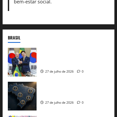
bem-estar social.
BRASIL
Brasil e Coreia do Sul selam pacto sobre
minerais estratégicos em resposta ao
protecionismo global
27 de julho de 2026
0
51 candidaturas aos governos estaduais
já estão oficializadas
27 de julho de 2026
0