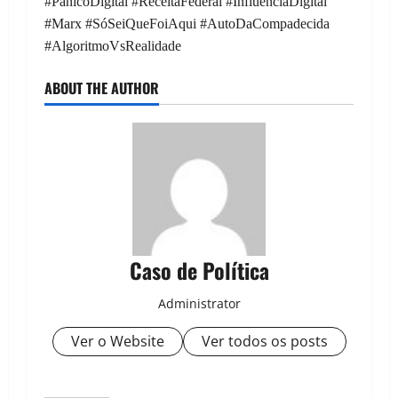
#PânicoDigital #ReceitaFederal #InfluênciaDigital
#Marx #SóSeiQueFoiAqui #AutoDaCompadecida
#AlgoritmoVsRealidade
ABOUT THE AUTHOR
Caso de Política
Administrator
Ver o Website
Ver todos os posts