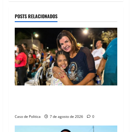
a
POSTS RELACIONADOS
v
i
g
a
t
i
o
Drª. Graça celebra fé no Riachinho e reafirma
aliança com Danilo Henrique e Antônio
n
Henrique Júnior
Caso de Politica
7 de agosto de 2026
0