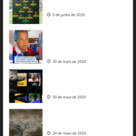
Veja datas e horários dos jogos da
seleção brasileira na Copa do Mundo
5 de junho de 2026
Rui Costa cobra ação dos EUA contra
tráfico de armas e afirma que 80% dos
fuzis apreendidos no Brasil têm origem
americana
30 de maio de 2026
Governo federal lança plataforma
gratuita de streaming com mais de 550
produções brasileiras
30 de maio de 2026
Mudanças climáticas já atingem 85% da
população brasileira, aponta pesquisa
24 de maio de 2026