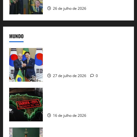
e as bênçãos de uma IA
26 de julho de 2026
MUNDO
Brasil e Coreia do Sul selam pacto sobre
minerais estratégicos em resposta ao
protecionismo global
27 de julho de 2026
0
EUA taxam Brasil em 25%: Pix e
regulação digital motivam “guerra
comercial” de Washington
16 de julho de 2026