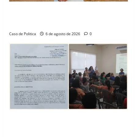
“Uma casa é o começo de uma nova história”: Tito
celebra avanço de 500 novas moradias na Vila
Amorim e o legado habitacional em Barreiras
Caso de Politica
6 de agosto de 2026
0
SINPROFE pede audiência pública na Câmara de
Barreiras sobre crise na educação e monitora
compromissos da SEDUC