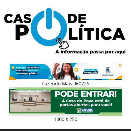
Skip
to
content
Fazendo Mais 060726
1000 X 250