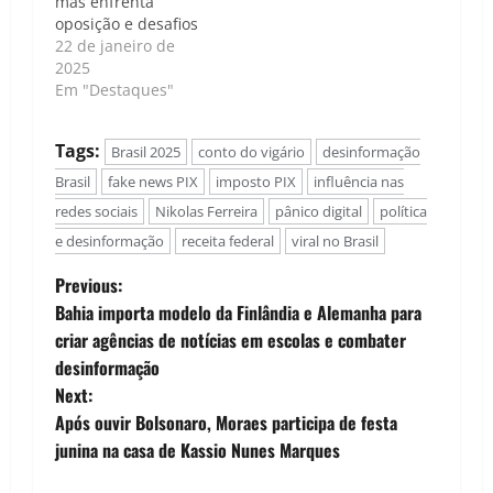
mas enfrenta
oposição e desafios
22 de janeiro de
2025
Em "Destaques"
Tags:
Brasil 2025
conto do vigário
desinformação
Brasil
fake news PIX
imposto PIX
influência nas
redes sociais
Nikolas Ferreira
pânico digital
política
e desinformação
receita federal
viral no Brasil
P
Previous:
Bahia importa modelo da Finlândia e Alemanha para
o
criar agências de notícias em escolas e combater
desinformação
s
Next:
t
Após ouvir Bolsonaro, Moraes participa de festa
junina na casa de Kassio Nunes Marques
n