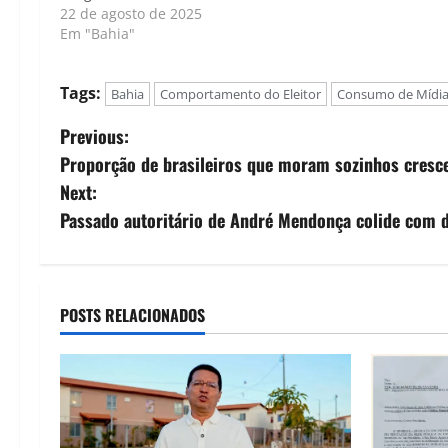
22 de agosto de 2025
Em "Bahia"
Tags:
Bahia
Comportamento do Eleitor
Consumo de Mídi
P
Previous:
Proporção de brasileiros que moram sozinhos cres
o
Next:
s
Passado autoritário de André Mendonça colide com d
t
n
POSTS RELACIONADOS
a
v
i