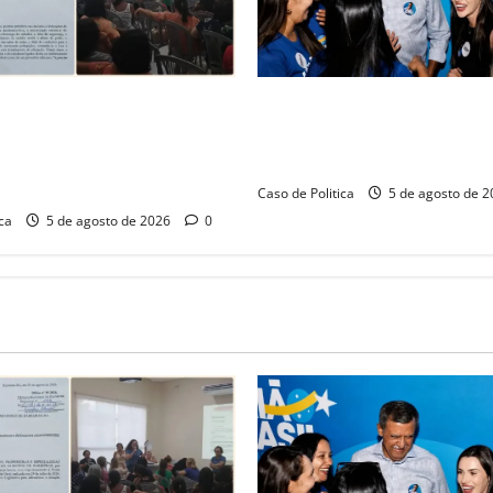
pede audiência pública na
Barreiras recebe Cinthya Mar
Barreiras sobre crise na
Barbosa em dia marcado pelo
e monitora compromissos da
força feminina
Caso de Politica
5 de agosto de 
ca
5 de agosto de 2026
0