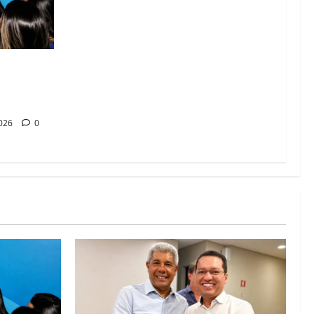
abá e Zito
 diálogo e
2026
0