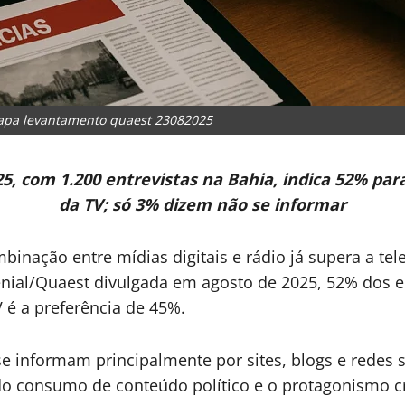
apa levantamento quaest 23082025
, com 1.200 entrevistas na Bahia, indica 52% para
da TV; só 3% dizem não se informar
binação entre mídias digitais e rádio já supera a te
enial/Quaest divulgada em agosto de 2025, 52% dos e
V é a preferência de 45%.
e informam principalmente por sites, blogs e redes 
 do consumo de conteúdo político e o protagonismo cr