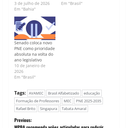
3 de julho de 2026
Em "Brasil"
Em "Bahia"
Senado coloca novo
PNE como prioridade
absoluta na volta do
ano legislativo
10 de janeiro de
2026
Em "Brasil"
Tags:
AVAMEC
Brasil Alfabetizado
educação
Formação de Professores
MEC
PNE 2025-2035
Rafael Brito
Singapura
Tabata Amaral
P
Previous:
MPBA recomenda ações articuladas para reduzir