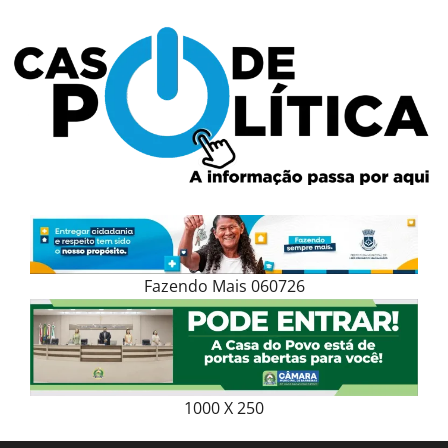
Skip
to
content
Fazendo Mais 060726
1000 X 250