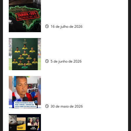
EUA taxam Brasil em 25%: Pix e
regulação digital motivam “guerra
comercial” de Washington
16 de julho de 2026
Veja datas e horários dos jogos da
seleção brasileira na Copa do Mundo
5 de junho de 2026
Rui Costa cobra ação dos EUA contra
tráfico de armas e afirma que 80% dos
fuzis apreendidos no Brasil têm origem
americana
30 de maio de 2026
Governo federal lança plataforma
gratuita de streaming com mais de 550