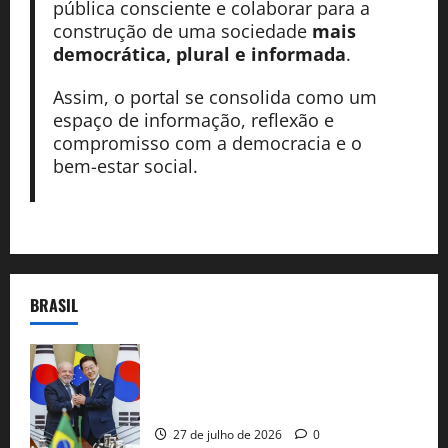
pública consciente e colaborar para a
construção de uma sociedade
mais
democrática, plural e informada
.
Assim, o portal se consolida como um
espaço de informação, reflexão e
compromisso com a democracia e o
bem-estar social.
BRASIL
Brasil e Coreia do Sul selam pacto sobre
minerais estratégicos em resposta ao
protecionismo global
27 de julho de 2026
0