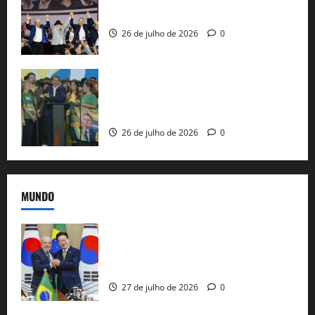
ao governo de SP e nacionaliza disputa
26 de julho de 2026
0
Sem vice, Flávio Bolsonaro oficializa
candidatura sob a sombra de ausências
e as bênçãos de uma IA
26 de julho de 2026
0
MUNDO
Brasil e Coreia do Sul selam pacto sobre
minerais estratégicos em resposta ao
protecionismo global
27 de julho de 2026
0