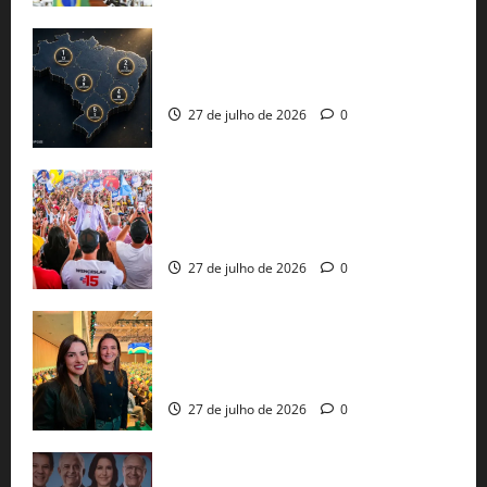
51 candidaturas aos governos estaduais
já estão oficializadas
27 de julho de 2026
0
Jerônimo Rodrigues conclui PGP com
30 mil propostas e prepara entrega de
pautas a Lula
27 de julho de 2026
0
Cinthya Marabá e Roberta Roma
representam a Bahia na convenção
nacional do PL em São Paulo
27 de julho de 2026
0
Com Lula e Alckmin, PT oficializa Haddad