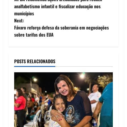
o
analfabetismo infantil e fiscalizar educação nos
municípios
s
Next:
t
Fávaro reforça defesa da soberania em negociações
sobre tarifas dos EUA
n
a
POSTS RELACIONADOS
v
i
g
a
t
i