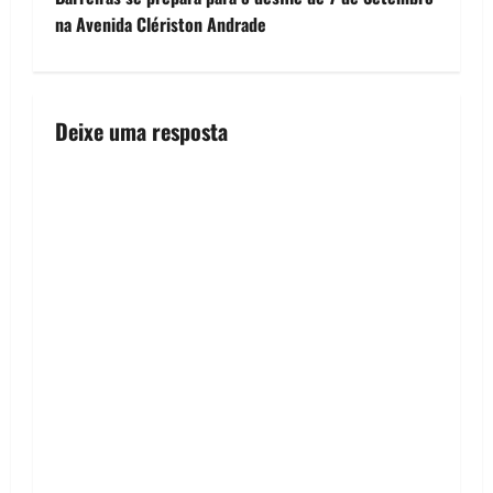
o
na Avenida Clériston Andrade
s
t
Deixe uma resposta
n
a
v
i
g
a
t
i