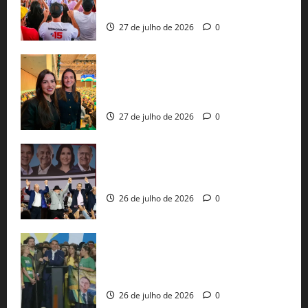
pautas a Lula
27 de julho de 2026
0
Cinthya Marabá e Roberta Roma
representam a Bahia na convenção
nacional do PL em São Paulo
27 de julho de 2026
0
Com Lula e Alckmin, PT oficializa Haddad
ao governo de SP e nacionaliza disputa
26 de julho de 2026
0
Sem vice, Flávio Bolsonaro oficializa
candidatura sob a sombra de ausências
e as bênçãos de uma IA
26 de julho de 2026
0