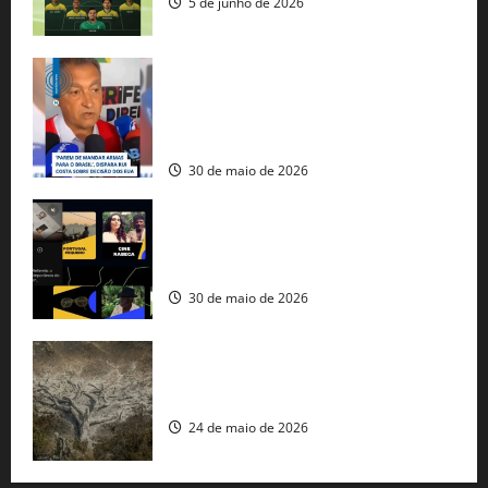
5 de junho de 2026
Rui Costa cobra ação dos EUA contra
tráfico de armas e afirma que 80% dos
fuzis apreendidos no Brasil têm origem
americana
30 de maio de 2026
Governo federal lança plataforma
gratuita de streaming com mais de 550
produções brasileiras
30 de maio de 2026
Mudanças climáticas já atingem 85% da
população brasileira, aponta pesquisa
24 de maio de 2026