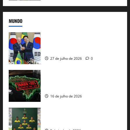
MUNDO
Brasil e Coreia do Sul selam pacto sobre
minerais estratégicos em resposta ao
protecionismo global
27 de julho de 2026
0
EUA taxam Brasil em 25%: Pix e
regulação digital motivam “guerra
comercial” de Washington
16 de julho de 2026
Veja datas e horários dos jogos da
seleção brasileira na Copa do Mundo