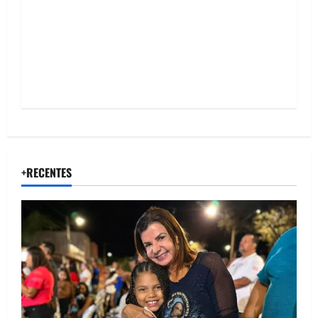
o
n
+RECENTES