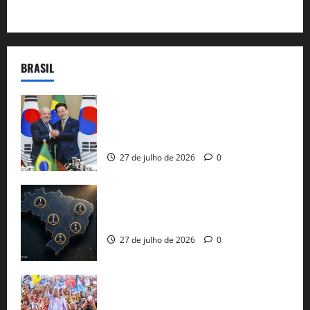
BRASIL
Brasil e Coreia do Sul selam pacto sobre
minerais estratégicos em resposta ao
protecionismo global
27 de julho de 2026
0
51 candidaturas aos governos estaduais
já estão oficializadas
27 de julho de 2026
0
Jerônimo Rodrigues conclui PGP com
30 mil propostas e prepara entrega de