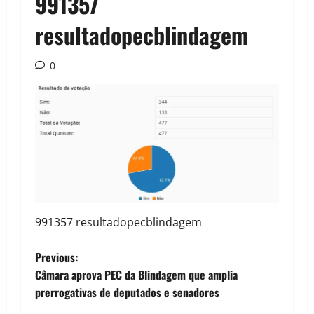
991357
resultadopecblindagem
0
991357 resultadopecblindagem
P
Previous:
Câmara aprova PEC da Blindagem que amplia
o
prerrogativas de deputados e senadores