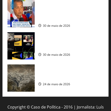
Rui Costa cobra ação dos EUA contra
tráfico de armas e afirma que 80% dos
fuzis apreendidos no Brasil têm origem
americana
30 de maio de 2026
Governo federal lança plataforma
gratuita de streaming com mais de 550
produções brasileiras
30 de maio de 2026
Mudanças climáticas já atingem 85% da
população brasileira, aponta pesquisa
24 de maio de 2026
Copyright © Caso de Política - 2016 | Jornalista: Luís