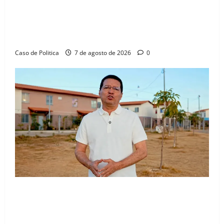
Drª. Graça celebra fé no Riachinho e reafirma
aliança com Danilo Henrique e Antônio Henrique
Júnior
Caso de Politica
7 de agosto de 2026
0
“Uma casa é o começo de uma nova história”: Tito
celebra avanço de 500 novas moradias na Vila
Amorim e o legado habitacional em Barreiras