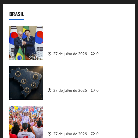
BRASIL
Brasil e Coreia do Sul selam pacto sobre
minerais estratégicos em resposta ao
protecionismo global
27 de julho de 2026
0
51 candidaturas aos governos estaduais
já estão oficializadas
27 de julho de 2026
0
Jerônimo Rodrigues conclui PGP com
30 mil propostas e prepara entrega de
pautas a Lula
27 de julho de 2026
0