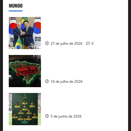
MUNDO
Brasil e Coreia do Sul selam pacto sobre
minerais estratégicos em resposta ao
protecionismo global
27 de julho de 2026
0
EUA taxam Brasil em 25%: Pix e
regulação digital motivam “guerra
comercial” de Washington
16 de julho de 2026
Veja datas e horários dos jogos da
seleção brasileira na Copa do Mundo
5 de junho de 2026