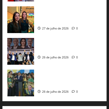
Cinthya Marabá e Roberta Roma
representam a Bahia na convenção
nacional do PL em São Paulo
27 de julho de 2026
0
Com Lula e Alckmin, PT oficializa Haddad
ao governo de SP e nacionaliza disputa
26 de julho de 2026
0
Sem vice, Flávio Bolsonaro oficializa
candidatura sob a sombra de ausências
e as bênçãos de uma IA
26 de julho de 2026
0