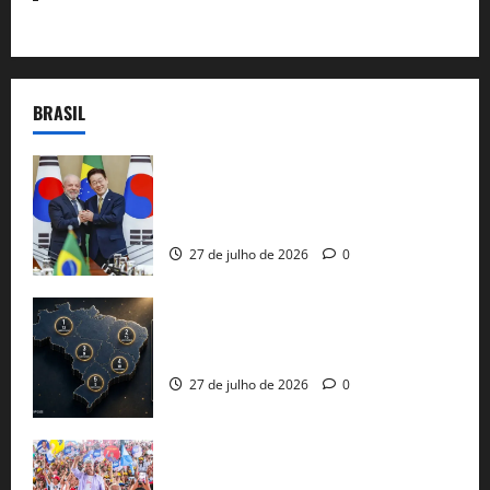
BRASIL
Brasil e Coreia do Sul selam pacto sobre
minerais estratégicos em resposta ao
protecionismo global
27 de julho de 2026
0
51 candidaturas aos governos estaduais
já estão oficializadas
27 de julho de 2026
0
Jerônimo Rodrigues conclui PGP com
30 mil propostas e prepara entrega de