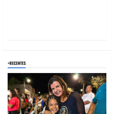
o
n
+RECENTES