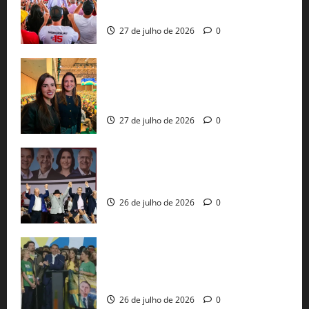
pautas a Lula
27 de julho de 2026
0
Cinthya Marabá e Roberta Roma
representam a Bahia na convenção
nacional do PL em São Paulo
27 de julho de 2026
0
Com Lula e Alckmin, PT oficializa Haddad
ao governo de SP e nacionaliza disputa
26 de julho de 2026
0
Sem vice, Flávio Bolsonaro oficializa
candidatura sob a sombra de ausências
e as bênçãos de uma IA
26 de julho de 2026
0