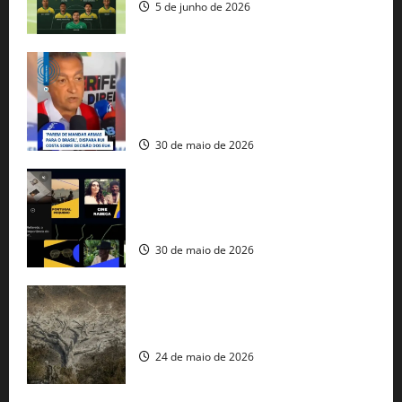
5 de junho de 2026
Rui Costa cobra ação dos EUA contra
tráfico de armas e afirma que 80% dos
fuzis apreendidos no Brasil têm origem
americana
30 de maio de 2026
Governo federal lança plataforma
gratuita de streaming com mais de 550
produções brasileiras
30 de maio de 2026
Mudanças climáticas já atingem 85% da
população brasileira, aponta pesquisa
24 de maio de 2026