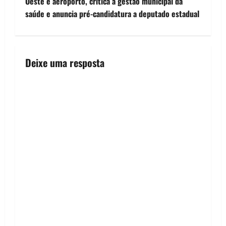
o
Oeste e aeroporto, critica a gestão municipal da
saúde e anuncia pré-candidatura a deputado estadual
s
t
n
Deixe uma resposta
a
v
i
g
a
t
i