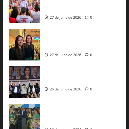
30 mil propostas e prepara entrega de
pautas a Lula
27 de julho de 2026
0
Cinthya Marabá e Roberta Roma
representam a Bahia na convenção
nacional do PL em São Paulo
27 de julho de 2026
0
Com Lula e Alckmin, PT oficializa Haddad
ao governo de SP e nacionaliza disputa
26 de julho de 2026
0
Sem vice, Flávio Bolsonaro oficializa
candidatura sob a sombra de ausências
e as bênçãos de uma IA