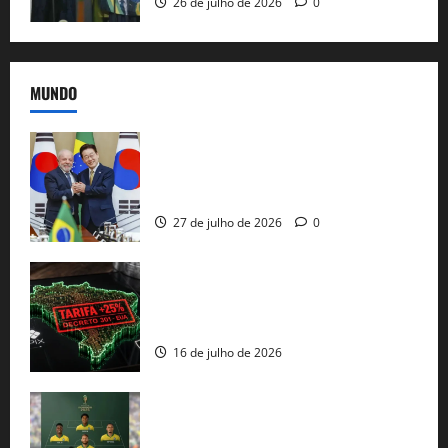
26 de julho de 2026
0
MUNDO
Brasil e Coreia do Sul selam pacto sobre
minerais estratégicos em resposta ao
protecionismo global
27 de julho de 2026
0
EUA taxam Brasil em 25%: Pix e
regulação digital motivam “guerra
comercial” de Washington
16 de julho de 2026
Veja datas e horários dos jogos da
seleção brasileira na Copa do Mundo