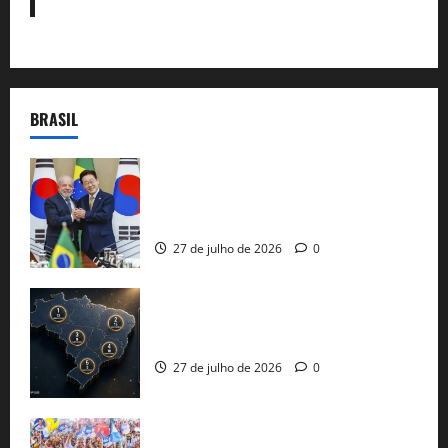
BRASIL
Brasil e Coreia do Sul selam pacto sobre
minerais estratégicos em resposta ao
protecionismo global
27 de julho de 2026
0
51 candidaturas aos governos estaduais
já estão oficializadas
27 de julho de 2026
0
Jerônimo Rodrigues conclui PGP com