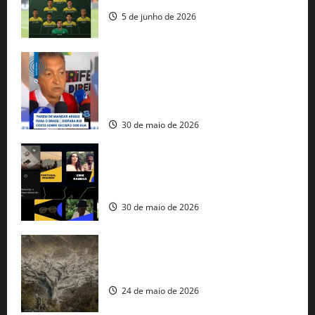
5 de junho de 2026
Rui Costa cobra ação dos EUA contra
tráfico de armas e afirma que 80% dos
fuzis apreendidos no Brasil têm origem
americana
30 de maio de 2026
Governo federal lança plataforma
gratuita de streaming com mais de 550
produções brasileiras
30 de maio de 2026
Mudanças climáticas já atingem 85% da
população brasileira, aponta pesquisa
24 de maio de 2026