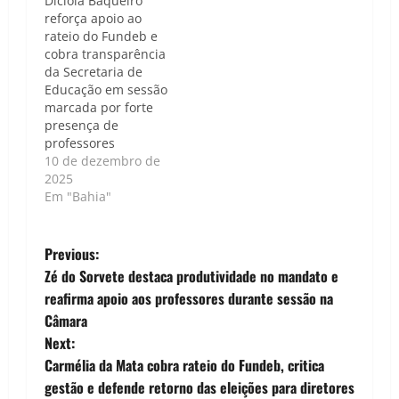
Dicíola Baqueiro
reforça apoio ao
rateio do Fundeb e
cobra transparência
da Secretaria de
Educação em sessão
marcada por forte
presença de
professores
10 de dezembro de
2025
Em "Bahia"
P
Previous:
Zé do Sorvete destaca produtividade no mandato e
o
reafirma apoio aos professores durante sessão na
Câmara
s
Next:
t
Carmélia da Mata cobra rateio do Fundeb, critica
gestão e defende retorno das eleições para diretores