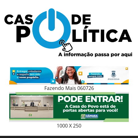
Skip
to
content
Fazendo Mais 060726
1000 X 250