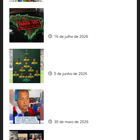
EUA taxam Brasil em 25%: Pix e
regulação digital motivam “guerra
comercial” de Washington
16 de julho de 2026
Veja datas e horários dos jogos da
seleção brasileira na Copa do Mundo
5 de junho de 2026
Rui Costa cobra ação dos EUA contra
tráfico de armas e afirma que 80% dos
fuzis apreendidos no Brasil têm origem
americana
30 de maio de 2026
Governo federal lança plataforma