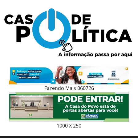
Skip
to
content
Fazendo Mais 060726
1000 X 250