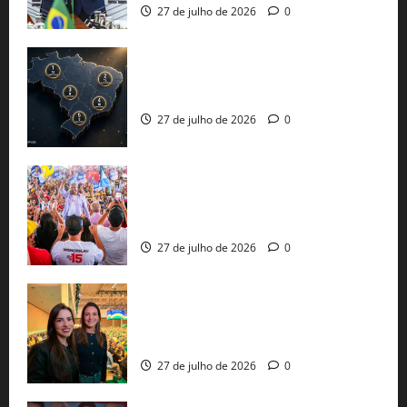
27 de julho de 2026
0
51 candidaturas aos governos estaduais
já estão oficializadas
27 de julho de 2026
0
Jerônimo Rodrigues conclui PGP com
30 mil propostas e prepara entrega de
pautas a Lula
27 de julho de 2026
0
Cinthya Marabá e Roberta Roma
representam a Bahia na convenção
nacional do PL em São Paulo
27 de julho de 2026
0