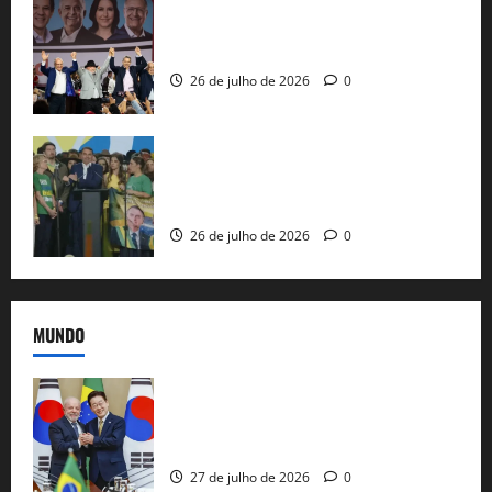
Com Lula e Alckmin, PT oficializa Haddad
ao governo de SP e nacionaliza disputa
26 de julho de 2026
0
Sem vice, Flávio Bolsonaro oficializa
candidatura sob a sombra de ausências
e as bênçãos de uma IA
26 de julho de 2026
0
MUNDO
Brasil e Coreia do Sul selam pacto sobre
minerais estratégicos em resposta ao
protecionismo global
27 de julho de 2026
0