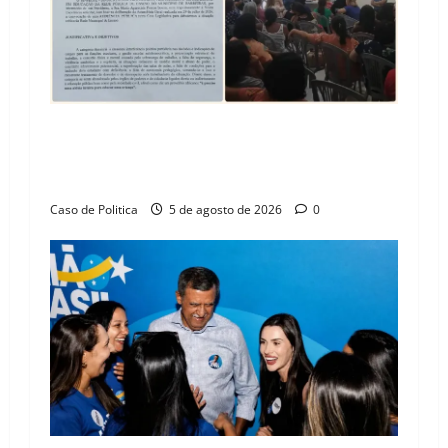
t
i
o
n
SINPROFE pede audiência pública na Câmara de
Barreiras sobre crise na educação e monitora
compromissos da SEDUC
Caso de Politica
5 de agosto de 2026
0