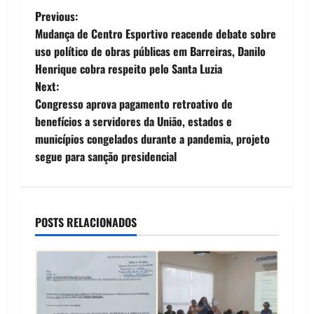
P
Previous:
Mudança de Centro Esportivo reacende debate sobre
o
uso político de obras públicas em Barreiras, Danilo
Henrique cobra respeito pelo Santa Luzia
s
Next:
t
Congresso aprova pagamento retroativo de
benefícios a servidores da União, estados e
n
municípios congelados durante a pandemia, projeto
segue para sanção presidencial
a
v
i
POSTS RELACIONADOS
g
a