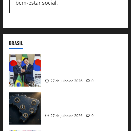
bem-estar social.
BRASIL
Brasil e Coreia do Sul selam pacto sobre
minerais estratégicos em resposta ao
protecionismo global
27 de julho de 2026
0
51 candidaturas aos governos estaduais
já estão oficializadas
27 de julho de 2026
0