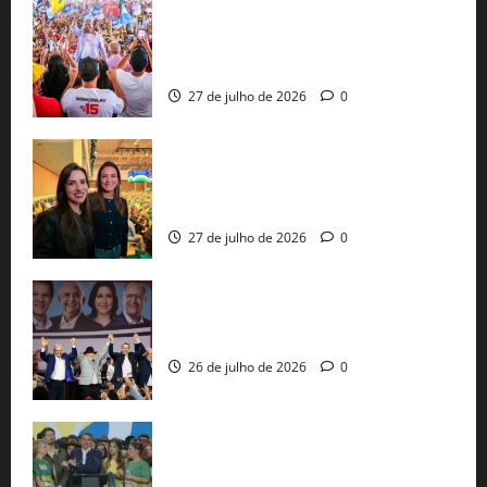
Jerônimo Rodrigues conclui PGP com
30 mil propostas e prepara entrega de
pautas a Lula
27 de julho de 2026
0
Cinthya Marabá e Roberta Roma
representam a Bahia na convenção
nacional do PL em São Paulo
27 de julho de 2026
0
Com Lula e Alckmin, PT oficializa Haddad
ao governo de SP e nacionaliza disputa
26 de julho de 2026
0
Sem vice, Flávio Bolsonaro oficializa
candidatura sob a sombra de ausências