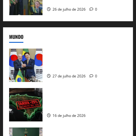
e as bênçãos de uma IA
26 de julho de 2026
0
MUNDO
Brasil e Coreia do Sul selam pacto sobre
minerais estratégicos em resposta ao
protecionismo global
27 de julho de 2026
0
EUA taxam Brasil em 25%: Pix e
regulação digital motivam “guerra
comercial” de Washington
16 de julho de 2026