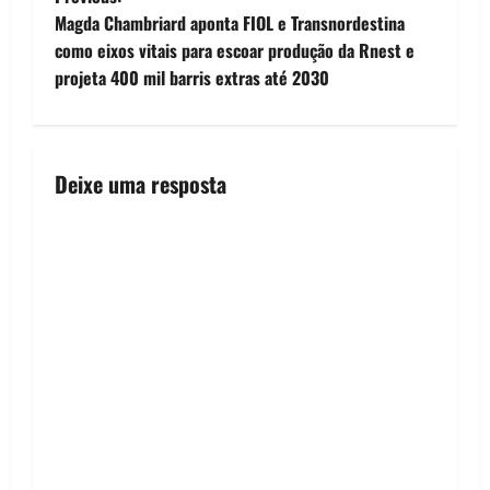
P
Magda Chambriard aponta FIOL e Transnordestina
o
como eixos vitais para escoar produção da Rnest e
projeta 400 mil barris extras até 2030
s
t
n
Deixe uma resposta
a
v
i
g
a
t