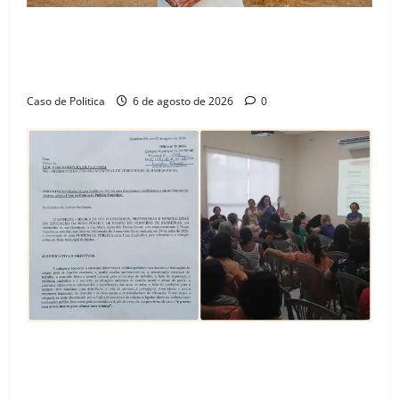
“Uma casa é o começo de uma nova história”: Tito
celebra avanço de 500 novas moradias na Vila
Amorim e o legado habitacional em Barreiras
Caso de Politica
6 de agosto de 2026
0
SINPROFE pede audiência pública na Câmara de
Barreiras sobre crise na educação e monitora
compromissos da SEDUC