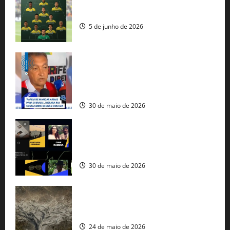
Veja datas e horários dos jogos da
seleção brasileira na Copa do Mundo
5 de junho de 2026
Rui Costa cobra ação dos EUA contra
tráfico de armas e afirma que 80% dos
fuzis apreendidos no Brasil têm origem
americana
30 de maio de 2026
Governo federal lança plataforma
gratuita de streaming com mais de 550
produções brasileiras
30 de maio de 2026
Mudanças climáticas já atingem 85% da
população brasileira, aponta pesquisa
24 de maio de 2026