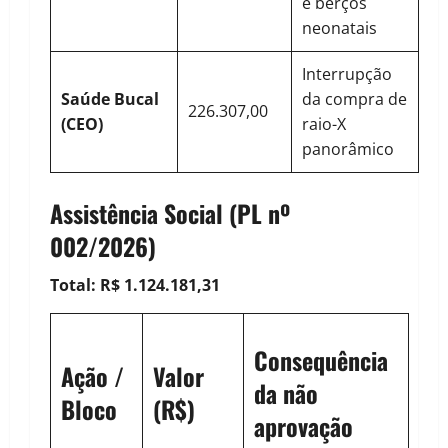
e berços
neonatais
Interrupção
Saúde Bucal
da compra de
226.307,00
(CEO)
raio-X
panorâmico
Assistência Social (
PL nº
002/2026
)
Total: R$ 1.124.181,31
Consequência
Ação /
Valor
da não
Bloco
(R$)
aprovação