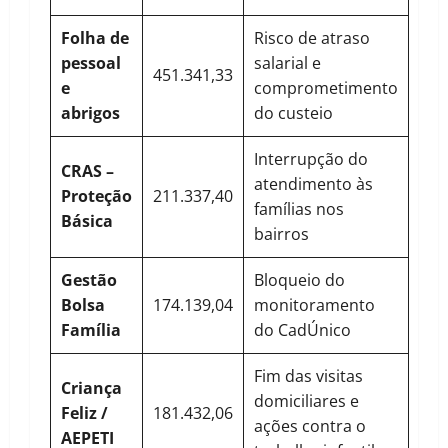
Folha de
Risco de atraso
pessoal
salarial e
451.341,33
e
comprometimento
abrigos
do custeio
Interrupção do
CRAS –
atendimento às
Proteção
211.337,40
famílias nos
Básica
bairros
Gestão
Bloqueio do
Bolsa
174.139,04
monitoramento
Família
do CadÚnico
Fim das visitas
Criança
domiciliares e
Feliz /
181.432,06
ações contra o
AEPETI