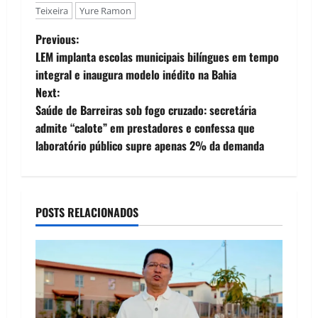
Teixeira
Yure Ramon
P
Previous:
LEM implanta escolas municipais bilíngues em tempo
o
integral e inaugura modelo inédito na Bahia
Next:
s
Saúde de Barreiras sob fogo cruzado: secretária
t
admite “calote” em prestadores e confessa que
laboratório público supre apenas 2% da demanda
n
a
POSTS RELACIONADOS
v
i
g
a