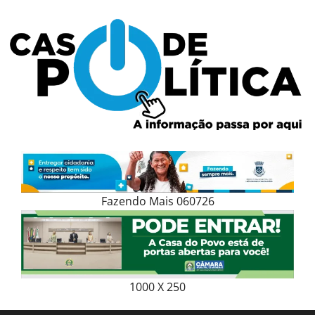
Skip
to
content
Fazendo Mais 060726
1000 X 250