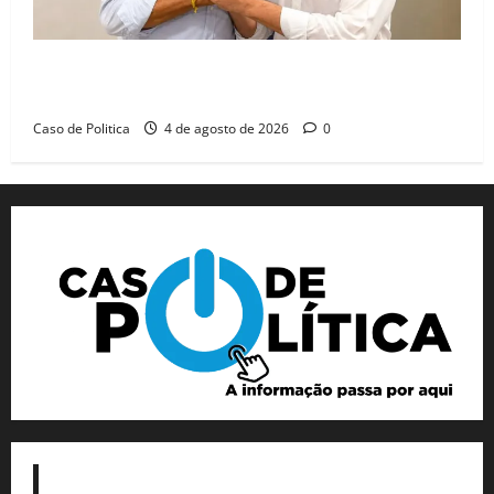
Jerônimo tem 57% de aprovação e 52% defendem
reeleição para 2026, aponta Pesquisa Quaest
Caso de Politica
4 de agosto de 2026
0