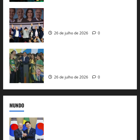
Com Lula e Alckmin, PT oficializa Haddad
ao governo de SP e nacionaliza disputa
26 de julho de 2026
0
Sem vice, Flávio Bolsonaro oficializa
candidatura sob a sombra de ausências
e as bênçãos de uma IA
26 de julho de 2026
0
MUNDO
Brasil e Coreia do Sul selam pacto sobre
minerais estratégicos em resposta ao
protecionismo global