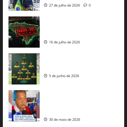
27 de julho de 2026
0
EUA taxam Brasil em 25%: Pix e
regulação digital motivam “guerra
comercial” de Washington
16 de julho de 2026
Veja datas e horários dos jogos da
seleção brasileira na Copa do Mundo
5 de junho de 2026
Rui Costa cobra ação dos EUA contra
tráfico de armas e afirma que 80% dos
fuzis apreendidos no Brasil têm origem
americana
30 de maio de 2026