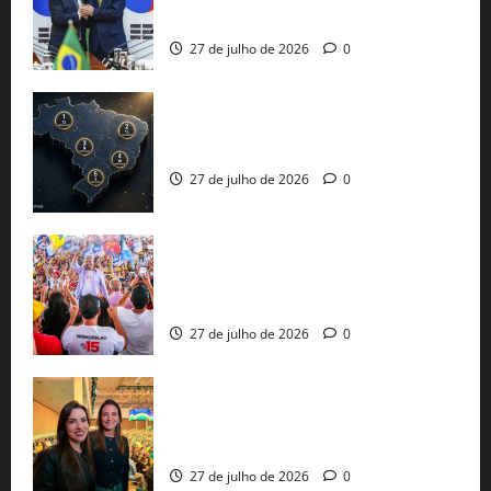
protecionismo global
27 de julho de 2026
0
51 candidaturas aos governos estaduais
já estão oficializadas
27 de julho de 2026
0
Jerônimo Rodrigues conclui PGP com
30 mil propostas e prepara entrega de
pautas a Lula
27 de julho de 2026
0
Cinthya Marabá e Roberta Roma
representam a Bahia na convenção
nacional do PL em São Paulo
27 de julho de 2026
0