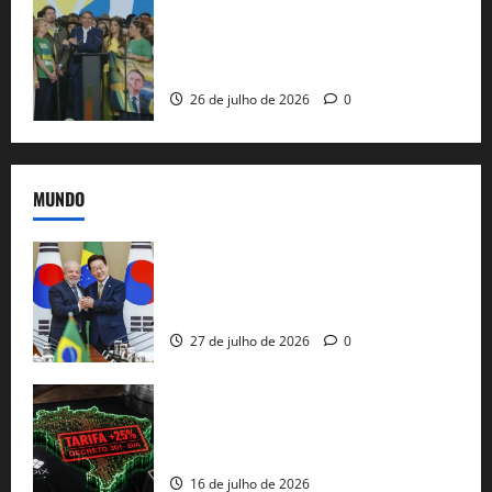
Sem vice, Flávio Bolsonaro oficializa
candidatura sob a sombra de ausências
e as bênçãos de uma IA
26 de julho de 2026
0
MUNDO
Brasil e Coreia do Sul selam pacto sobre
minerais estratégicos em resposta ao
protecionismo global
27 de julho de 2026
0
EUA taxam Brasil em 25%: Pix e
regulação digital motivam “guerra
comercial” de Washington
16 de julho de 2026