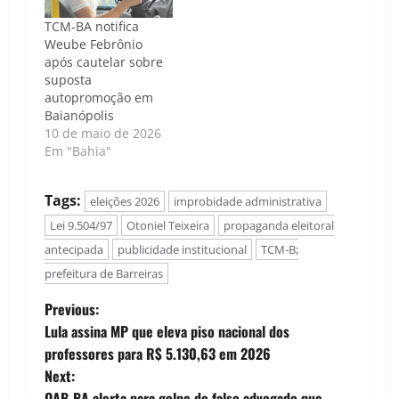
TCM-BA notifica
Weube Febrônio
após cautelar sobre
suposta
autopromoção em
Baianópolis
10 de maio de 2026
Em "Bahia"
Tags:
eleições 2026
improbidade administrativa
Lei 9.504/97
Otoniel Teixeira
propaganda eleitoral
antecipada
publicidade institucional
TCM-B;
prefeitura de Barreiras
P
Previous:
Lula assina MP que eleva piso nacional dos
o
professores para R$ 5.130,63 em 2026
Next:
s
OAB-BA alerta para golpe do falso advogado que