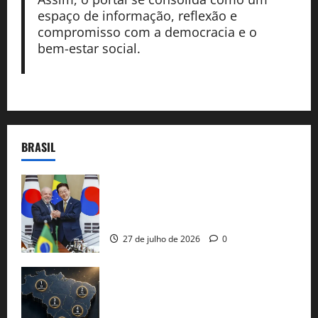
espaço de informação, reflexão e
compromisso com a democracia e o
bem-estar social.
BRASIL
Brasil e Coreia do Sul selam pacto sobre
minerais estratégicos em resposta ao
protecionismo global
27 de julho de 2026
0
51 candidaturas aos governos estaduais
já estão oficializadas