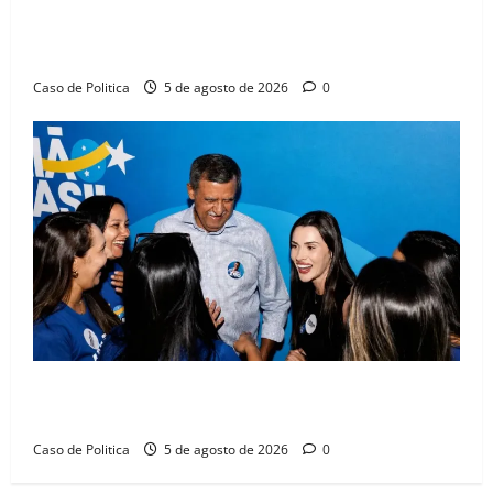
SINPROFE pede audiência pública na Câmara de
Barreiras sobre crise na educação e monitora
compromissos da SEDUC
Caso de Politica
5 de agosto de 2026
0
Barreiras recebe Cinthya Marabá e Zito Barbosa em
dia marcado pelo diálogo e força feminina
Caso de Politica
5 de agosto de 2026
0