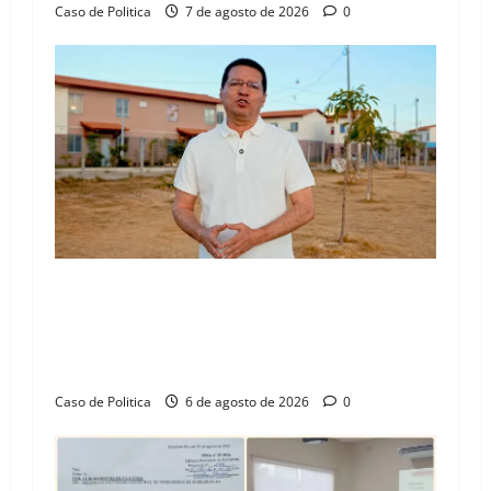
n
Caso de Politica
7 de agosto de 2026
0
“Uma casa é o começo de uma nova história”:
Tito celebra avanço de 500 novas moradias na
Vila Amorim e o legado habitacional em
Barreiras
Caso de Politica
6 de agosto de 2026
0