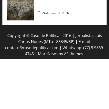
Mudanças climáticas já atingem 85% da
população brasileira, aponta pesquisa
24 de maio de 2026
Copyright © Caso de Política - 2016 | Jornalista: Luís
Carlos Nunes (MTb - 86845/SP) | E-mail:
contato@casodepolitica.com | Whatsapp: (77) 9 9869-
4745
|
MoreNews
by AF themes.