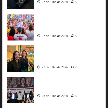
27 de julho de 2026
0
Jerônimo Rodrigues conclui PGP com
30 mil propostas e prepara entrega de
pautas a Lula
27 de julho de 2026
0
Cinthya Marabá e Roberta Roma
representam a Bahia na convenção
nacional do PL em São Paulo
27 de julho de 2026
0
Com Lula e Alckmin, PT oficializa Haddad
ao governo de SP e nacionaliza disputa
26 de julho de 2026
0