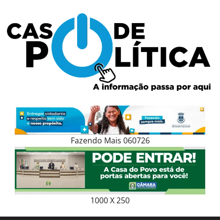
Skip
to
content
Fazendo Mais 060726
1000 X 250