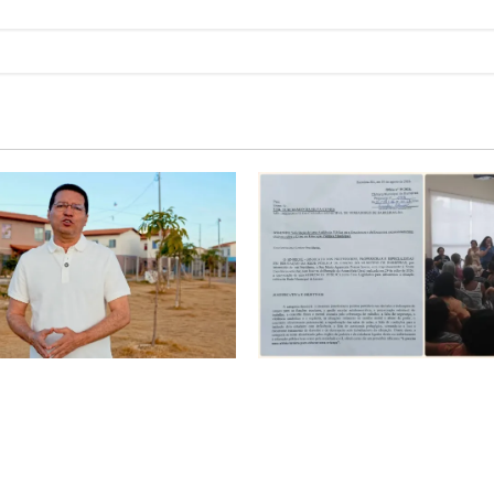
é o começo de uma nova
SINPROFE pede audiência púb
Tito celebra avanço de 500
Câmara de Barreiras sobre c
ias na Vila Amorim e o
educação e monitora compro
tacional em Barreiras
SEDUC