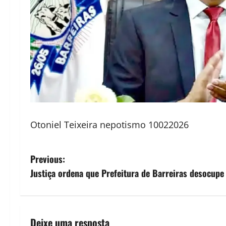
Otoniel Teixeira nepotismo 10022026
P
Previous:
Justiça ordena que Prefeitura de Barreiras desocupe
o
s
t
Deixe uma resposta