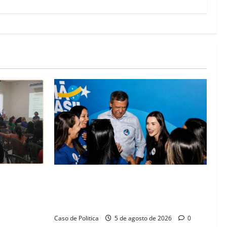
lica na
Barreiras recebe Cinthya Marabá e Zito
rise na
Barbosa em dia marcado pelo diálogo e
missos da
força feminina
Caso de Politica
5 de agosto de 2026
0