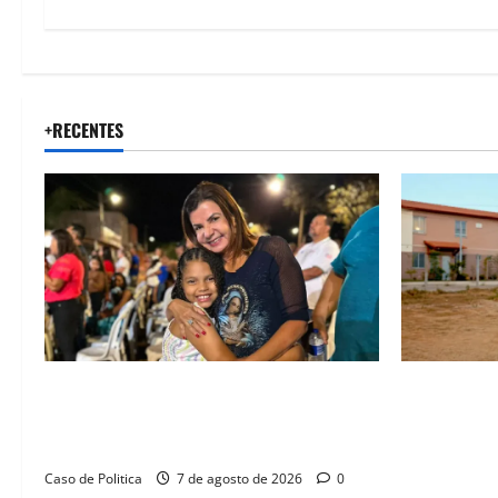
+RECENTES
Drª. Graça celebra fé no Riachinho e
“Uma casa 
reafirma aliança com Danilo Henrique e
história”: 
Antônio Henrique Júnior
novas morad
legado habi
Caso de Politica
7 de agosto de 2026
0