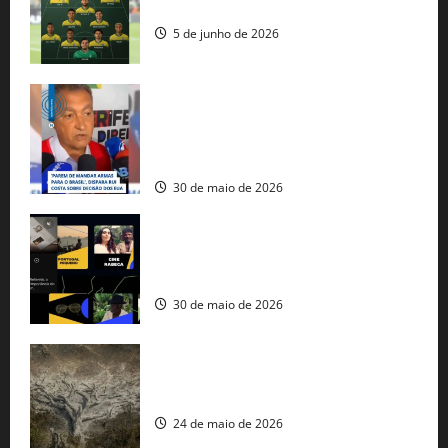
seleção brasileira na Copa do Mundo
5 de junho de 2026
Rui Costa cobra ação dos EUA contra
tráfico de armas e afirma que 80% dos
fuzis apreendidos no Brasil têm origem
americana
30 de maio de 2026
Governo federal lança plataforma
gratuita de streaming com mais de 550
produções brasileiras
30 de maio de 2026
Mudanças climáticas já atingem 85% da
população brasileira, aponta pesquisa
24 de maio de 2026