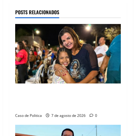
a
POSTS RELACIONADOS
v
i
g
a
t
i
o
Drª. Graça celebra fé no Riachinho e reafirma
aliança com Danilo Henrique e Antônio
n
Henrique Júnior
Caso de Politica
7 de agosto de 2026
0