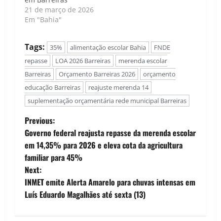
21 de março de 2026
Em "Bahia"
Tags:
35%
alimentação escolar Bahia
FNDE
repasse
LOA 2026 Barreiras
merenda escolar
Barreiras
Orçamento Barreiras 2026
orçamento
educação Barreiras
reajuste merenda 14
suplementação orçamentária rede municipal Barreiras
P
Previous:
Governo federal reajusta repasse da merenda escolar
o
em 14,35% para 2026 e eleva cota da agricultura
familiar para 45%
s
Next:
t
INMET emite Alerta Amarelo para chuvas intensas em
Luís Eduardo Magalhães até sexta (13)
n