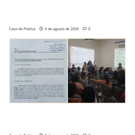
“Uma casa é o começo de uma nova história”: Tito
celebra avanço de 500 novas moradias na Vila
Amorim e o legado habitacional em Barreiras
Caso de Politica
6 de agosto de 2026
0
SINPROFE pede audiência pública na Câmara de
Barreiras sobre crise na educação e monitora
compromissos da SEDUC