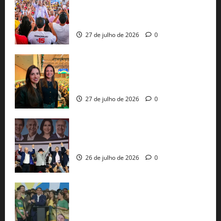
30 mil propostas e prepara entrega de
pautas a Lula
27 de julho de 2026
0
Cinthya Marabá e Roberta Roma
representam a Bahia na convenção
nacional do PL em São Paulo
27 de julho de 2026
0
Com Lula e Alckmin, PT oficializa Haddad
ao governo de SP e nacionaliza disputa
26 de julho de 2026
0
Sem vice, Flávio Bolsonaro oficializa
candidatura sob a sombra de ausências
e as bênçãos de uma IA