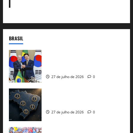
BRASIL
Brasil e Coreia do Sul selam pacto sobre
minerais estratégicos em resposta ao
protecionismo global
27 de julho de 2026
0
51 candidaturas aos governos estaduais
já estão oficializadas
27 de julho de 2026
0
Jerônimo Rodrigues conclui PGP com