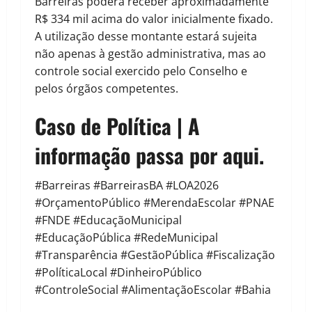
Barreiras poderá receber aproximadamente
R$ 334 mil acima do valor inicialmente fixado.
A utilização desse montante estará sujeita
não apenas à gestão administrativa, mas ao
controle social exercido pelo Conselho e
pelos órgãos competentes.
Caso de Política | A
informação passa por aqui.
#Barreiras #BarreirasBA #LOA2026
#OrçamentoPúblico #MerendaEscolar #PNAE
#FNDE #EducaçãoMunicipal
#EducaçãoPública #RedeMunicipal
#Transparência #GestãoPública #Fiscalização
#PolíticaLocal #DinheiroPúblico
#ControleSocial #AlimentaçãoEscolar #Bahia