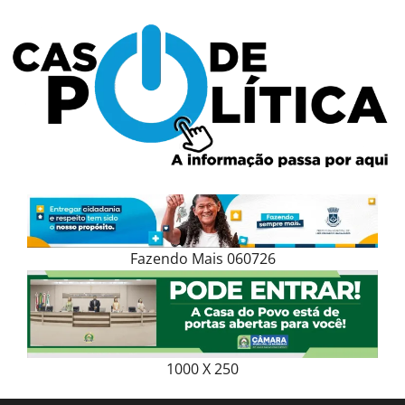
Skip
to
content
Fazendo Mais 060726
1000 X 250