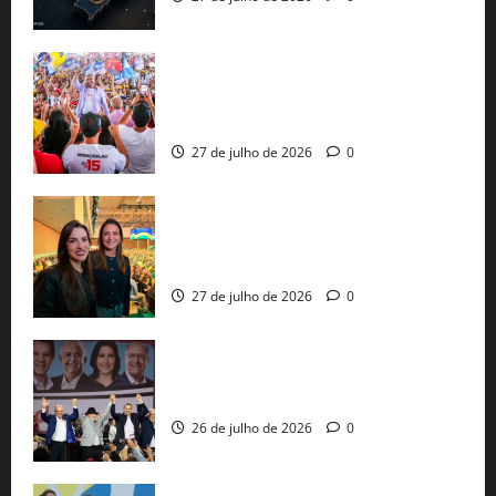
Jerônimo Rodrigues conclui PGP com
30 mil propostas e prepara entrega de
pautas a Lula
27 de julho de 2026
0
Cinthya Marabá e Roberta Roma
representam a Bahia na convenção
nacional do PL em São Paulo
27 de julho de 2026
0
Com Lula e Alckmin, PT oficializa Haddad
ao governo de SP e nacionaliza disputa
26 de julho de 2026
0