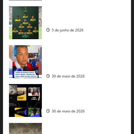
Veja datas e horários dos jogos da
seleção brasileira na Copa do Mundo
5 de junho de 2026
Rui Costa cobra ação dos EUA contra
tráfico de armas e afirma que 80% dos
fuzis apreendidos no Brasil têm origem
americana
30 de maio de 2026
Governo federal lança plataforma
gratuita de streaming com mais de 550
produções brasileiras
30 de maio de 2026
Mudanças climáticas já atingem 85% da