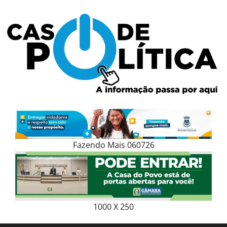
Skip
to
content
Fazendo Mais 060726
1000 X 250