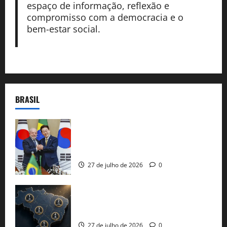
espaço de informação, reflexão e
compromisso com a democracia e o
bem-estar social.
BRASIL
Brasil e Coreia do Sul selam pacto sobre
minerais estratégicos em resposta ao
protecionismo global
27 de julho de 2026
0
51 candidaturas aos governos estaduais
já estão oficializadas
27 de julho de 2026
0