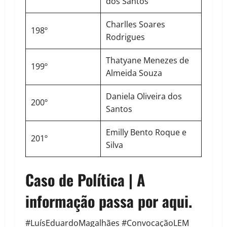
dos Santos
Charlles Soares
198º
Rodrigues
Thatyane Menezes de
199º
Almeida Souza
Daniela Oliveira dos
200º
Santos
Emilly Bento Roque e
201º
Silva
Caso de Política | A
informação passa por aqui.
#LuísEduardoMagalhães #ConvocaçãoLEM