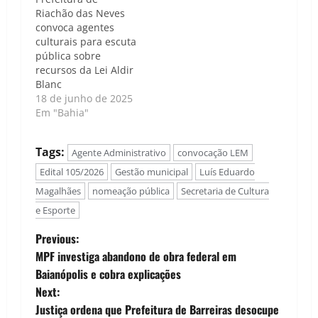
Riachão das Neves
convoca agentes
culturais para escuta
pública sobre
recursos da Lei Aldir
Blanc
18 de junho de 2025
Em "Bahia"
Tags:
Agente Administrativo
convocação LEM
Edital 105/2026
Gestão municipal
Luís Eduardo
Magalhães
nomeação pública
Secretaria de Cultura
e Esporte
P
Previous:
MPF investiga abandono de obra federal em
o
Baianópolis e cobra explicações
Next:
s
Justiça ordena que Prefeitura de Barreiras desocupe