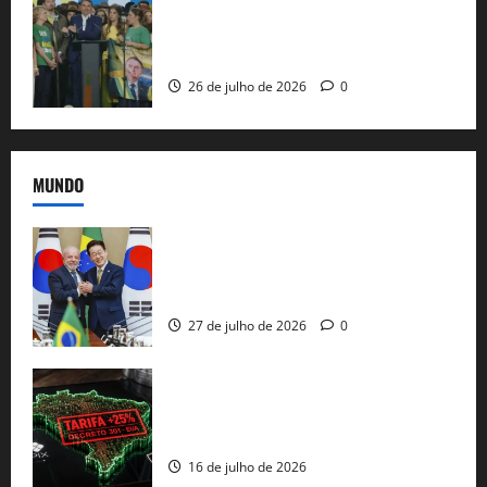
Sem vice, Flávio Bolsonaro oficializa
candidatura sob a sombra de ausências
e as bênçãos de uma IA
26 de julho de 2026
0
MUNDO
Brasil e Coreia do Sul selam pacto sobre
minerais estratégicos em resposta ao
protecionismo global
27 de julho de 2026
0
EUA taxam Brasil em 25%: Pix e
regulação digital motivam “guerra
comercial” de Washington
16 de julho de 2026