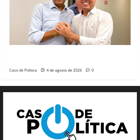
Jerônimo tem 57% de aprovação e 52% defendem
reeleição para 2026, aponta Pesquisa Quaest
Caso de Politica
4 de agosto de 2026
0