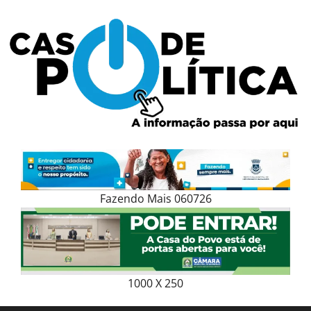
Skip
to
content
Fazendo Mais 060726
1000 X 250