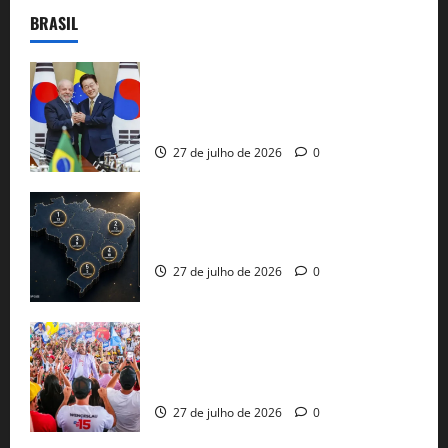
BRASIL
Brasil e Coreia do Sul selam pacto sobre
minerais estratégicos em resposta ao
protecionismo global
27 de julho de 2026
0
51 candidaturas aos governos estaduais
já estão oficializadas
27 de julho de 2026
0
Jerônimo Rodrigues conclui PGP com
30 mil propostas e prepara entrega de
pautas a Lula
27 de julho de 2026
0