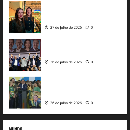
Cinthya Marabá e Roberta Roma
representam a Bahia na convenção
nacional do PL em São Paulo
27 de julho de 2026
0
Com Lula e Alckmin, PT oficializa Haddad
ao governo de SP e nacionaliza disputa
26 de julho de 2026
0
Sem vice, Flávio Bolsonaro oficializa
candidatura sob a sombra de ausências
e as bênçãos de uma IA
26 de julho de 2026
0
MUNDO