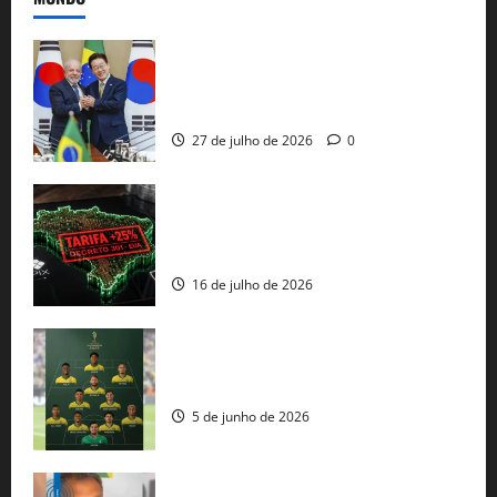
Brasil e Coreia do Sul selam pacto sobre
minerais estratégicos em resposta ao
protecionismo global
27 de julho de 2026
0
EUA taxam Brasil em 25%: Pix e
regulação digital motivam “guerra
comercial” de Washington
16 de julho de 2026
Veja datas e horários dos jogos da
seleção brasileira na Copa do Mundo
5 de junho de 2026
Rui Costa cobra ação dos EUA contra