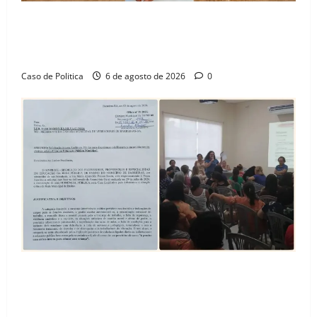
“Uma casa é o começo de uma nova história”: Tito
celebra avanço de 500 novas moradias na Vila
Amorim e o legado habitacional em Barreiras
Caso de Politica
6 de agosto de 2026
0
SINPROFE pede audiência pública na Câmara de
Barreiras sobre crise na educação e monitora
compromissos da SEDUC