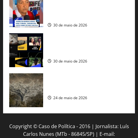
tráfico de armas e afirma que 80% dos
fuzis apreendidos no Brasil têm origem
americana
30 de maio de 2026
Governo federal lança plataforma
gratuita de streaming com mais de 550
produções brasileiras
30 de maio de 2026
Mudanças climáticas já atingem 85% da
população brasileira, aponta pesquisa
24 de maio de 2026
Copyright © Caso de Política - 2016 | Jornalista: Luís
Carlos Nunes (MTb - 86845/SP) | E-mail: