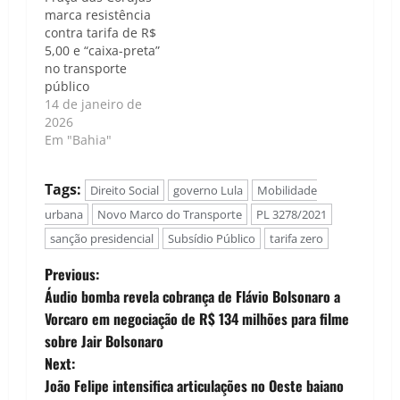
marca resistência
contra tarifa de R$
5,00 e “caixa-preta”
no transporte
público
14 de janeiro de
2026
Em "Bahia"
Tags:
Direito Social
governo Lula
Mobilidade
urbana
Novo Marco do Transporte
PL 3278/2021
sanção presidencial
Subsídio Público
tarifa zero
P
Previous:
Áudio bomba revela cobrança de Flávio Bolsonaro a
o
Vorcaro em negociação de R$ 134 milhões para filme
sobre Jair Bolsonaro
s
Next:
t
João Felipe intensifica articulações no Oeste baiano