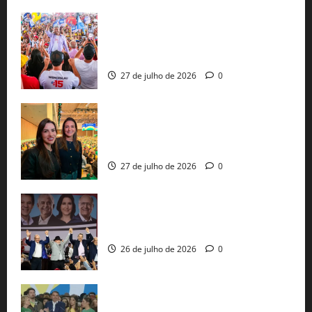
Jerônimo Rodrigues conclui PGP com
30 mil propostas e prepara entrega de
pautas a Lula
27 de julho de 2026
0
Cinthya Marabá e Roberta Roma
representam a Bahia na convenção
nacional do PL em São Paulo
27 de julho de 2026
0
Com Lula e Alckmin, PT oficializa Haddad
ao governo de SP e nacionaliza disputa
26 de julho de 2026
0
Sem vice, Flávio Bolsonaro oficializa