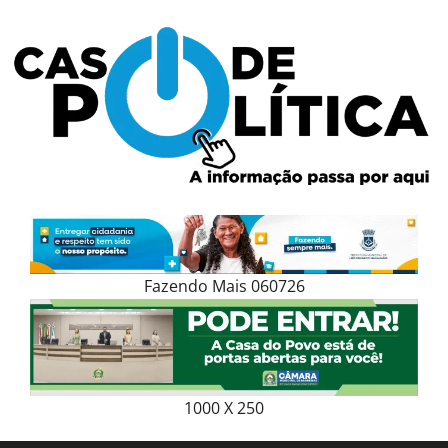
Skip
to
content
Fazendo Mais 060726
1000 X 250