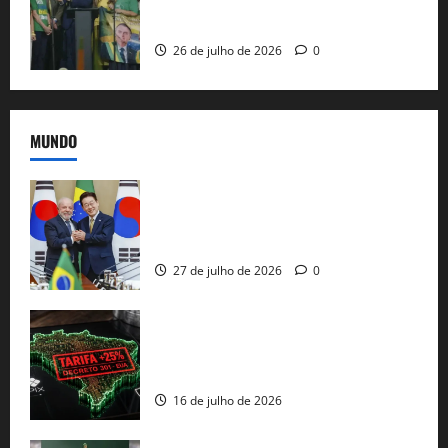
candidatura sob a sombra de ausências
e as bênçãos de uma IA
26 de julho de 2026
0
MUNDO
Brasil e Coreia do Sul selam pacto sobre
minerais estratégicos em resposta ao
protecionismo global
27 de julho de 2026
0
EUA taxam Brasil em 25%: Pix e
regulação digital motivam “guerra
comercial” de Washington
16 de julho de 2026