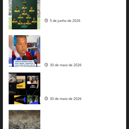
Veja datas e horários dos jogos da
seleção brasileira na Copa do Mundo
5 de junho de 2026
Rui Costa cobra ação dos EUA contra
tráfico de armas e afirma que 80% dos
fuzis apreendidos no Brasil têm origem
americana
30 de maio de 2026
Governo federal lança plataforma
gratuita de streaming com mais de 550
produções brasileiras
30 de maio de 2026
Mudanças climáticas já atingem 85% da
população brasileira, aponta pesquisa