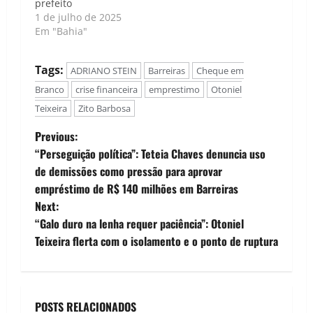
prefeito
1 de julho de 2025
Em "Bahia"
Tags:
ADRIANO STEIN
Barreiras
Cheque em
Branco
crise financeira
emprestimo
Otoniel
Teixeira
Zito Barbosa
P
Previous:
“Perseguição política”: Teteia Chaves denuncia uso
o
de demissões como pressão para aprovar
empréstimo de R$ 140 milhões em Barreiras
s
Next:
t
“Galo duro na lenha requer paciência”: Otoniel
Teixeira flerta com o isolamento e o ponto de ruptura
n
a
POSTS RELACIONADOS