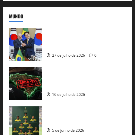
MUNDO
Brasil e Coreia do Sul selam pacto sobre
minerais estratégicos em resposta ao
protecionismo global
27 de julho de 2026
0
EUA taxam Brasil em 25%: Pix e
regulação digital motivam “guerra
comercial” de Washington
16 de julho de 2026
Veja datas e horários dos jogos da
seleção brasileira na Copa do Mundo
5 de junho de 2026