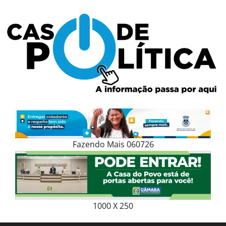
Skip
to
content
Fazendo Mais 060726
1000 X 250