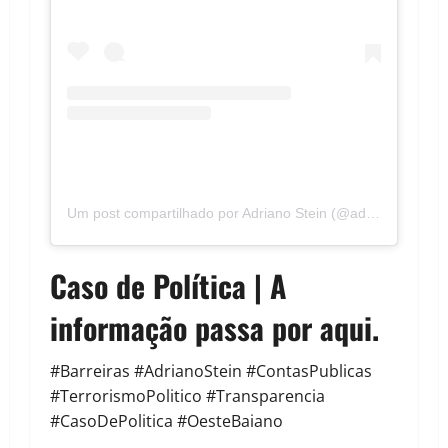
Um post compartilhado por Adriano Stein (@adrianostein_vereador)
Caso de Política | A
informação passa por aqui.
#Barreiras #AdrianoStein #ContasPublicas
#TerrorismoPolitico #Transparencia
#CasoDePolitica #OesteBaiano