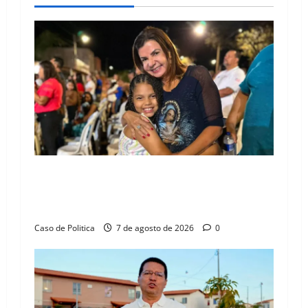
v
i
g
a
t
i
o
Drª. Graça celebra fé no Riachinho e reafirma
aliança com Danilo Henrique e Antônio
n
Henrique Júnior
Caso de Politica
7 de agosto de 2026
0