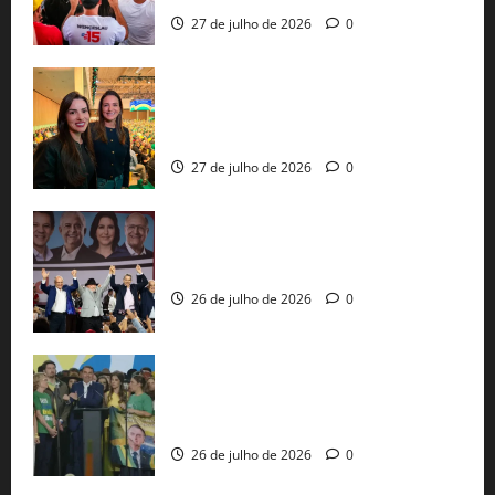
27 de julho de 2026
0
Cinthya Marabá e Roberta Roma
representam a Bahia na convenção
nacional do PL em São Paulo
27 de julho de 2026
0
Com Lula e Alckmin, PT oficializa Haddad
ao governo de SP e nacionaliza disputa
26 de julho de 2026
0
Sem vice, Flávio Bolsonaro oficializa
candidatura sob a sombra de ausências
e as bênçãos de uma IA
26 de julho de 2026
0