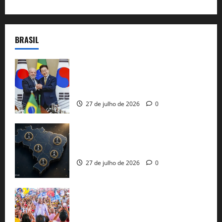
BRASIL
Brasil e Coreia do Sul selam pacto sobre
minerais estratégicos em resposta ao
protecionismo global
27 de julho de 2026
0
51 candidaturas aos governos estaduais
já estão oficializadas
27 de julho de 2026
0
Jerônimo Rodrigues conclui PGP com
30 mil propostas e prepara entrega de
pautas a Lula