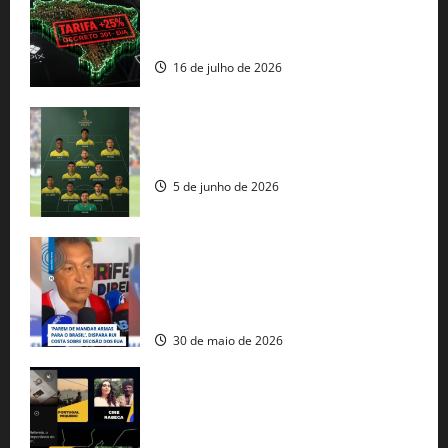
regulação digital motivam “guerra
comercial” de Washington
16 de julho de 2026
Veja datas e horários dos jogos da
seleção brasileira na Copa do Mundo
5 de junho de 2026
Rui Costa cobra ação dos EUA contra
tráfico de armas e afirma que 80% dos
fuzis apreendidos no Brasil têm origem
americana
30 de maio de 2026
Governo federal lança plataforma
gratuita de streaming com mais de 550
produções brasileiras