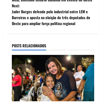
Next:
s
Jader Borges defende polo industrial entre LEM e
t
Barreiras e aposta na eleição de três deputados do
Oeste para ampliar força política regional
n
a
POSTS RELACIONADOS
v
i
g
a
t
i