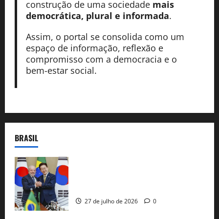
construção de uma sociedade
mais
democrática, plural e informada
.
Assim, o portal se consolida como um
espaço de informação, reflexão e
compromisso com a democracia e o
bem-estar social.
BRASIL
Brasil e Coreia do Sul selam pacto sobre
minerais estratégicos em resposta ao
protecionismo global
27 de julho de 2026
0