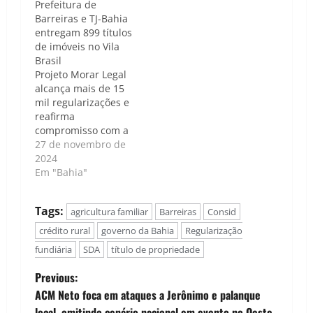
Prefeitura de
categoria Gestão
Barreiras e TJ-Bahia
Territorial. A
entregam 899 títulos
premiação aconteceu
de imóveis no Vila
nesta noite de 11de
Brasil
junho em Brasília. O
Projeto Morar Legal
CONSID concorreu
alcança mais de 15
com seu programa
mil regularizações e
de regularização
reafirma
fundiária, o De Fato e
compromisso com a
de Direito,…
cidadania e o
27 de novembro de
desenvolvimento
2024
urbano Caso de
Em "Bahia"
Política com Dircom -
A Prefeitura de
Tags:
agricultura familiar
Barreiras
Consid
Barreiras entregou
nesta terça-feira (26)
crédito rural
governo da Bahia
Regularização
mais 899 títulos de
fundiária
SDA
título de propriedade
propriedade a
moradores do bairro
P
Previous:
Vila Brasil, como
ACM Neto foca em ataques a Jerônimo e palanque
parte do projeto
o
local, omitindo cenário nacional em evento no Oeste
Morar Legal.…