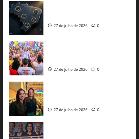
51 candidaturas aos governos estaduais
já estão oficializadas
27 de julho de 2026
0
Jerônimo Rodrigues conclui PGP com
30 mil propostas e prepara entrega de
pautas a Lula
27 de julho de 2026
0
Cinthya Marabá e Roberta Roma
representam a Bahia na convenção
nacional do PL em São Paulo
27 de julho de 2026
0
Com Lula e Alckmin, PT oficializa Haddad
ao governo de SP e nacionaliza disputa