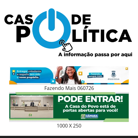
Skip
to
content
Fazendo Mais 060726
1000 X 250