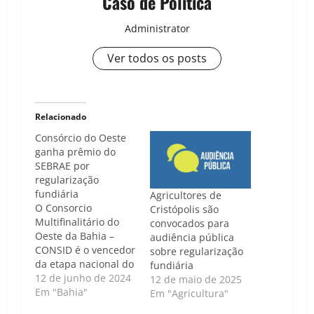
Caso de Politica
Administrator
Ver todos os posts
Relacionado
Consórcio do Oeste
ganha prêmio do
SEBRAE por
regularização
fundiária
Agricultores de
O Consorcio
Cristópolis são
Multifinalitário do
convocados para
Oeste da Bahia –
audiência pública
CONSID é o vencedor
sobre regularização
da etapa nacional do
fundiária
XII premio SEBRAE
12 de junho de 2024
12 de maio de 2025
PREFEITURA
Em "Bahia"
Em "Agricultura"
EMPREENDEDORA na