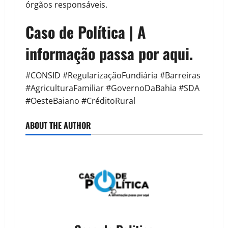
órgãos responsáveis.
Caso de Política | A
informação passa por aqui.
#CONSID #RegularizaçãoFundiária #Barreiras
#AgriculturaFamiliar #GovernoDaBahia #SDA
#OesteBaiano #CréditoRural
ABOUT THE AUTHOR