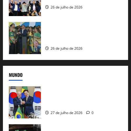
26 de julho de 2026
Sem vice, Flávio Bolsonaro oficializa
candidatura sob a sombra de ausências
e as bênçãos de uma IA
26 de julho de 2026
MUNDO
Brasil e Coreia do Sul selam pacto sobre
minerais estratégicos em resposta ao
protecionismo global
27 de julho de 2026
0
EUA taxam Brasil em 25%: Pix e