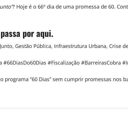
junto”
? Hoje é o 66º dia de uma promessa de 60. Cont
 passa por aqui.
Junto, Gestão Pública, Infraestrutura Urbana, Crise d
a #66DiasDo60Dias #Fiscalização #BarreirasCobra #I
 do programa “60 Dias” sem cumprir promessas nos bai