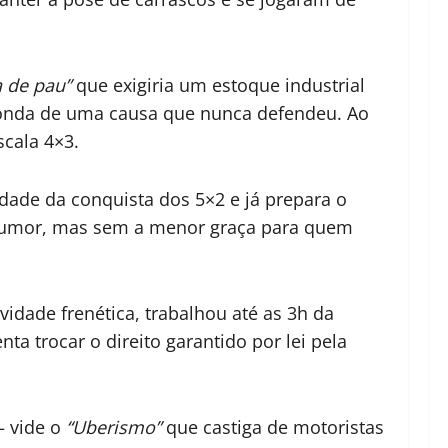
a de pau”
que exigiria um estoque industrial
na onda de uma causa que nunca defendeu. Ao
scala 4×3.
iedade da conquista dos 5×2 e já prepara o
e humor, mas sem a menor graça para quem
dade frenética, trabalhou até as 3h da
ta trocar o direito garantido por lei pela
– vide o
“Uberismo”
que castiga de motoristas