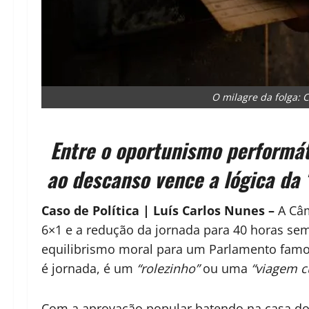
O milagre da folga: 
Entre o oportunismo performáti
ao descanso vence a lógica da 
Caso de Política | Luís Carlos Nunes –
A Câm
6×1 e a redução da jornada para 40 horas sem
equilibrismo moral para um Parlamento famoso
é jornada, é um
“rolezinho”
ou uma
“viagem c
Com a aprovação popular batendo na casa dos