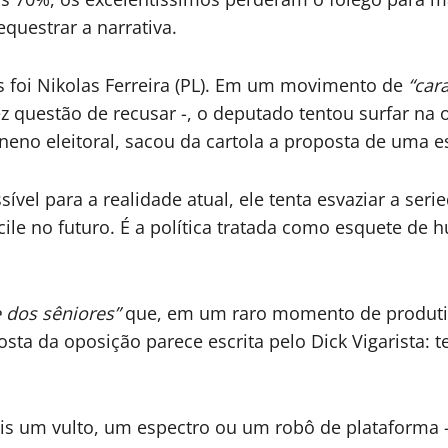
questrar a narrativa.
s foi Nikolas Ferreira (PL). Em um movimento de
“car
 fez questão de recusar -, o deputado tentou surfar 
neno eleitoral, sacou da cartola a proposta de uma e
ível para a realidade atual, ele tenta esvaziar a ser
ile no futuro. É a política tratada como esquete d
e dos sêniores”
que, em um raro momento de produtivi
a da oposição parece escrita pelo Dick Vigarista: ten
s um vulto, um espectro ou um robô de plataforma 