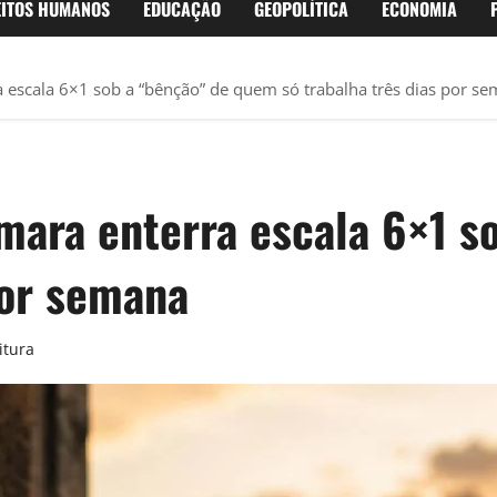
EITOS HUMANOS
EDUCAÇÃO
GEOPOLÍTICA
ECONOMIA
a escala 6×1 sob a “bênção” de quem só trabalha três dias por s
âmara enterra escala 6×1 
por semana
itura