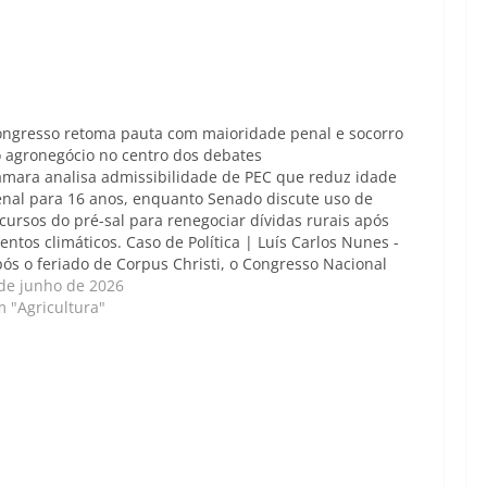
ngresso retoma pauta com maioridade penal e socorro
 agronegócio no centro dos debates
mara analisa admissibilidade de PEC que reduz idade
nal para 16 anos, enquanto Senado discute uso de
cursos do pré-sal para renegociar dívidas rurais após
entos climáticos. Caso de Política | Luís Carlos Nunes -
ós o feriado de Corpus Christi, o Congresso Nacional
etoma as atividades com uma agenda…
de junho de 2026
 "Agricultura"