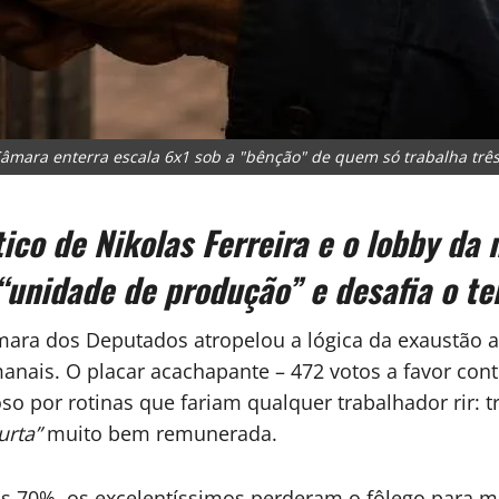
Câmara enterra escala 6x1 sob a "bênção" de quem só trabalha trê
co de Nikolas Ferreira e o lobby da
“unidade de produção” e desafia o t
ara dos Deputados atropelou a lógica da exaustão ao
anais. O placar acachapante – 472 votos a favor cont
 por rotinas que fariam qualquer trabalhador rir: t
urta”
muito bem remunerada.
 70%, os excelentíssimos perderam o fôlego para ma