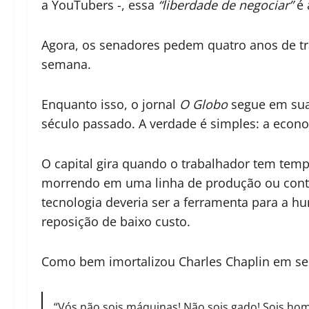
a YouTubers -, essa
“liberdade de negociar”
é 
Agora, os senadores pedem quatro anos de tr
semana.
Enquanto isso, o jornal
O Globo
segue em sua 
século passado. A verdade é simples: a econom
O capital gira quando o trabalhador tem temp
morrendo em uma linha de produção ou contra
tecnologia deveria ser a ferramenta para a h
reposição de baixo custo.
Como bem imortalizou Charles Chaplin em s
“Vós não sois máquinas! Não sois gado! Sois hom