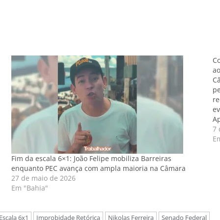
Co
ao
Câ
pe
re
ev
Ap
r
7 
Em
Fim da escala 6×1: João Felipe mobiliza Barreiras
enquanto PEC avança com ampla maioria na Câmara
27 de maio de 2026
Em "Bahia"
Escala 6x1
Improbidade Retórica
Nikolas Ferreira
Senado Federal