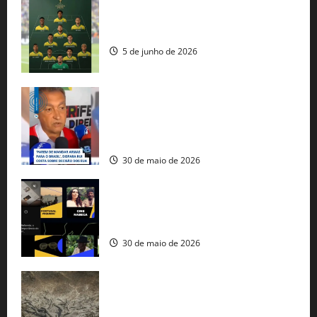
Veja datas e horários dos jogos da
seleção brasileira na Copa do Mundo
5 de junho de 2026
Rui Costa cobra ação dos EUA contra
tráfico de armas e afirma que 80% dos
fuzis apreendidos no Brasil têm origem
americana
30 de maio de 2026
Governo federal lança plataforma
gratuita de streaming com mais de 550
produções brasileiras
30 de maio de 2026
Mudanças climáticas já atingem 85% da
população brasileira, aponta pesquisa