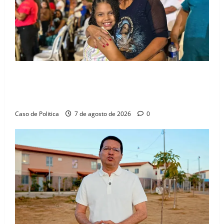
em
Barreiras
Drª. Graça celebra fé no Riachinho e reafirma
aliança com Danilo Henrique e Antônio Henrique
Júnior
Caso de Politica
7 de agosto de 2026
0