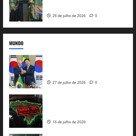
candidatura sob a sombra de ausências
e as bênçãos de uma IA
26 de julho de 2026
0
MUNDO
Brasil e Coreia do Sul selam pacto sobre
minerais estratégicos em resposta ao
protecionismo global
27 de julho de 2026
0
EUA taxam Brasil em 25%: Pix e
regulação digital motivam “guerra
comercial” de Washington
16 de julho de 2026