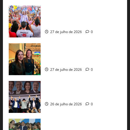
Jerônimo Rodrigues conclui PGP com
30 mil propostas e prepara entrega de
pautas a Lula
27 de julho de 2026
0
Cinthya Marabá e Roberta Roma
representam a Bahia na convenção
nacional do PL em São Paulo
27 de julho de 2026
0
Com Lula e Alckmin, PT oficializa Haddad
ao governo de SP e nacionaliza disputa
26 de julho de 2026
0
Sem vice, Flávio Bolsonaro oficializa