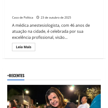
Vereadora Dicíola Baqueiro homenageia Dra. Isa
Bessa: uma vida dedicada à medicina,
empreendedorismo e causas sociais em Barreiras
Caso de Política
23 de outubro de 2025
A médica anestesiologista, com 46 anos de
atuação na cidade, é celebrada por sua
excelência profissional, visão...
Read
Leia Mais
more
about
Vereadora
Dicíola
Baqueiro
homenageia
Dra.
Isa
+RECENTES
Bessa:
uma
vida
dedicada
à
medicina,
empreendedorismo
e
causas
sociais