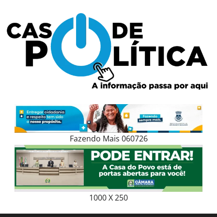
Skip
to
content
Fazendo Mais 060726
1000 X 250