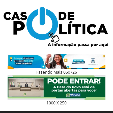
Skip
to
content
Fazendo Mais 060726
1000 X 250