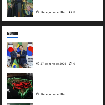
candidatura sob a sombra de ausências
e as bênçãos de uma IA
26 de julho de 2026
0
MUNDO
Brasil e Coreia do Sul selam pacto sobre
minerais estratégicos em resposta ao
protecionismo global
27 de julho de 2026
0
EUA taxam Brasil em 25%: Pix e
regulação digital motivam “guerra
comercial” de Washington
16 de julho de 2026