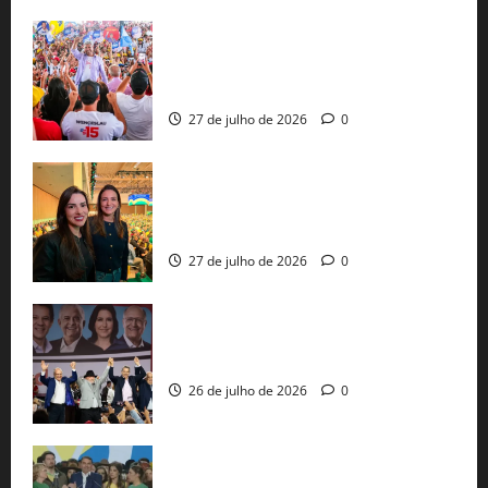
Jerônimo Rodrigues conclui PGP com
30 mil propostas e prepara entrega de
pautas a Lula
27 de julho de 2026
0
Cinthya Marabá e Roberta Roma
representam a Bahia na convenção
nacional do PL em São Paulo
27 de julho de 2026
0
Com Lula e Alckmin, PT oficializa Haddad
ao governo de SP e nacionaliza disputa
26 de julho de 2026
0
Sem vice, Flávio Bolsonaro oficializa