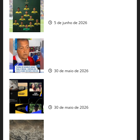
Veja datas e horários dos jogos da
seleção brasileira na Copa do Mundo
5 de junho de 2026
Rui Costa cobra ação dos EUA contra
tráfico de armas e afirma que 80% dos
fuzis apreendidos no Brasil têm origem
americana
30 de maio de 2026
Governo federal lança plataforma
gratuita de streaming com mais de 550
produções brasileiras
30 de maio de 2026
Mudanças climáticas já atingem 85% da
população brasileira, aponta pesquisa