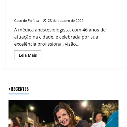
Vereadora Dicíola Baqueiro homenageia Dra. Isa
Bessa: uma vida dedicada à medicina,
empreendedorismo e causas sociais em Barreiras
Caso de Política
23 de outubro de 2025
A médica anestesiologista, com 46 anos de
atuação na cidade, é celebrada por sua
excelência profissional, visão...
Read
Leia Mais
more
about
Vereadora
Dicíola
Baqueiro
homenageia
Dra.
Isa
+RECENTES
Bessa:
uma
vida
dedicada
à
medicina,
empreendedorismo
e
causas
sociais