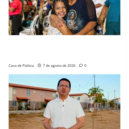
em
Barreiras
Drª. Graça celebra fé no Riachinho e reafirma
aliança com Danilo Henrique e Antônio Henrique
Júnior
Caso de Politica
7 de agosto de 2026
0