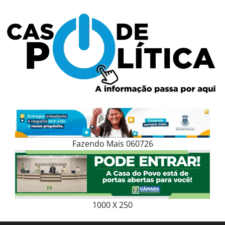
Skip
to
content
Fazendo Mais 060726
1000 X 250