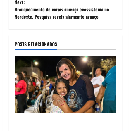
Next:
t
Branqueamento de corais ameaça ecossistema no
Nordeste. Pesquisa revela alarmante avanço
n
a
POSTS RELACIONADOS
v
i
g
a
t
i
o
Drª. Graça celebra fé no Riachinho e reafirma
aliança com Danilo Henrique e Antônio