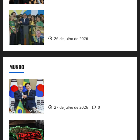
Sem vice, Flávio Bolsonaro oficializa
candidatura sob a sombra de ausências
e as bênçãos de uma IA
26 de julho de 2026
MUNDO
Brasil e Coreia do Sul selam pacto sobre
minerais estratégicos em resposta ao
protecionismo global
27 de julho de 2026
0
EUA taxam Brasil em 25%: Pix e
regulação digital motivam “guerra
comercial” de Washington