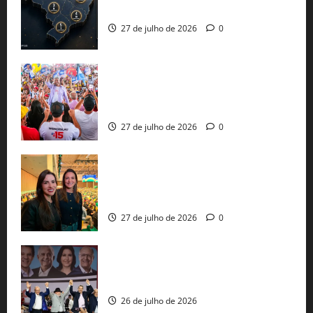
já estão oficializadas
27 de julho de 2026
0
Jerônimo Rodrigues conclui PGP com
30 mil propostas e prepara entrega de
pautas a Lula
27 de julho de 2026
0
Cinthya Marabá e Roberta Roma
representam a Bahia na convenção
nacional do PL em São Paulo
27 de julho de 2026
0
Com Lula e Alckmin, PT oficializa Haddad
ao governo de SP e nacionaliza disputa
26 de julho de 2026