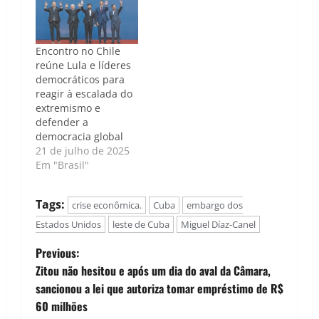
Encontro no Chile
reúne Lula e líderes
democráticos para
reagir à escalada do
extremismo e
defender a
democracia global
21 de julho de 2025
Em "Brasil"
Tags:
crise econômica.
Cuba
embargo dos
Estados Unidos
leste de Cuba
Miguel Díaz-Canel
P
Previous:
Zitou não hesitou e após um dia do aval da Câmara,
o
sancionou a lei que autoriza tomar empréstimo de R$
60 milhões
s