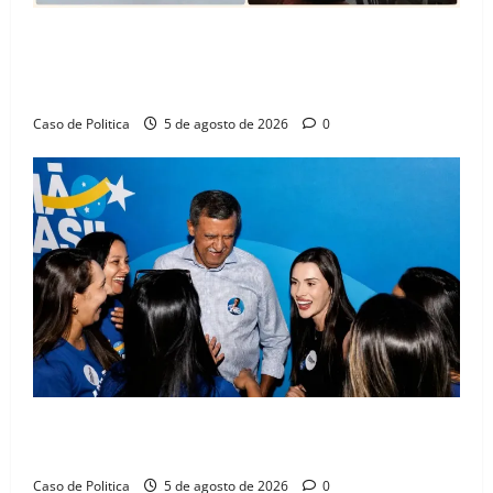
SINPROFE pede audiência pública na Câmara de
Barreiras sobre crise na educação e monitora
compromissos da SEDUC
Caso de Politica
5 de agosto de 2026
0
Barreiras recebe Cinthya Marabá e Zito Barbosa em
dia marcado pelo diálogo e força feminina
Caso de Politica
5 de agosto de 2026
0