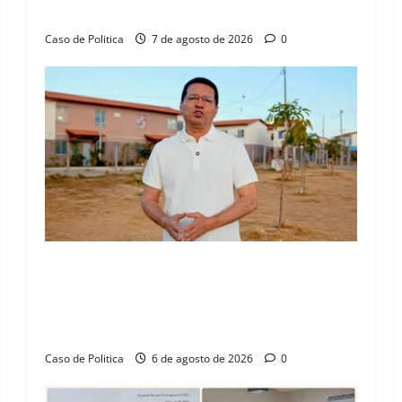
n
Henrique Júnior
Caso de Politica
7 de agosto de 2026
0
“Uma casa é o começo de uma nova história”:
Tito celebra avanço de 500 novas moradias na
Vila Amorim e o legado habitacional em
Barreiras
Caso de Politica
6 de agosto de 2026
0