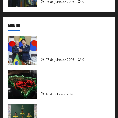
26 de julho de 2026
0
MUNDO
Brasil e Coreia do Sul selam pacto sobre
minerais estratégicos em resposta ao
protecionismo global
27 de julho de 2026
0
EUA taxam Brasil em 25%: Pix e
regulação digital motivam “guerra
comercial” de Washington
16 de julho de 2026
Veja datas e horários dos jogos da