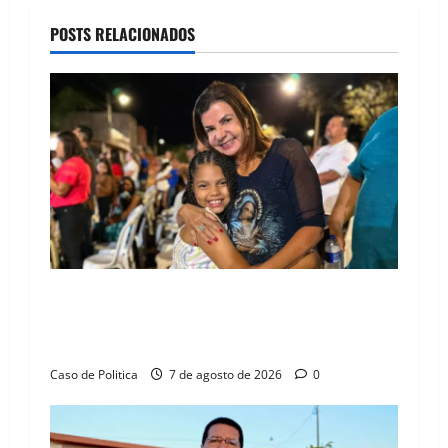
a
POSTS RELACIONADOS
v
i
g
a
t
i
Drª. Graça celebra fé no Riachinho e reafirma
o
aliança com Danilo Henrique e Antônio
Henrique Júnior
n
Caso de Politica
7 de agosto de 2026
0