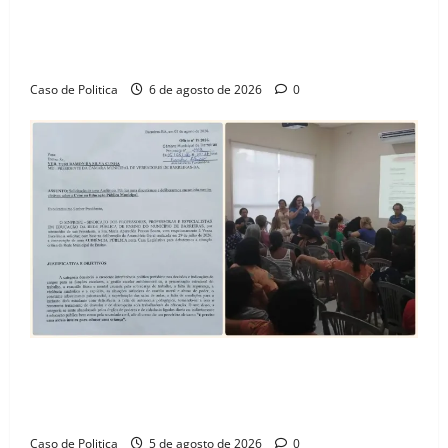
“Uma casa é o começo de uma nova história”: Tito
celebra avanço de 500 novas moradias na Vila
Amorim e o legado habitacional em Barreiras
Caso de Politica
6 de agosto de 2026
0
SINPROFE pede audiência pública na Câmara de
Barreiras sobre crise na educação e monitora
compromissos da SEDUC
Caso de Politica
5 de agosto de 2026
0