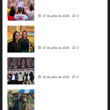
30 mil propostas e prepara entrega de
pautas a Lula
27 de julho de 2026
0
Cinthya Marabá e Roberta Roma
representam a Bahia na convenção
nacional do PL em São Paulo
27 de julho de 2026
0
Com Lula e Alckmin, PT oficializa Haddad
ao governo de SP e nacionaliza disputa
26 de julho de 2026
0
Sem vice, Flávio Bolsonaro oficializa
candidatura sob a sombra de ausências
e as bênçãos de uma IA