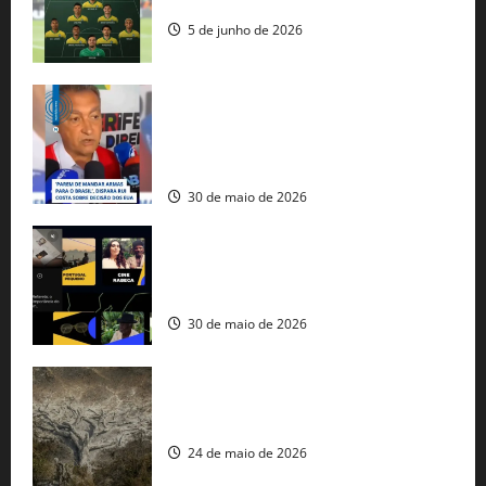
seleção brasileira na Copa do Mundo
5 de junho de 2026
Rui Costa cobra ação dos EUA contra
tráfico de armas e afirma que 80% dos
fuzis apreendidos no Brasil têm origem
americana
30 de maio de 2026
Governo federal lança plataforma
gratuita de streaming com mais de 550
produções brasileiras
30 de maio de 2026
Mudanças climáticas já atingem 85% da
população brasileira, aponta pesquisa
24 de maio de 2026