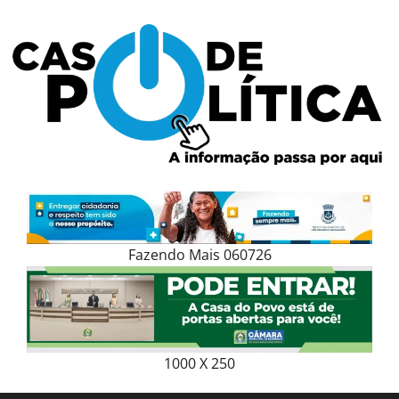
Skip
to
content
Fazendo Mais 060726
1000 X 250