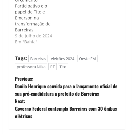
Barreiras e impede
local e pré-candidata
Participativo e o
que avancemos em
a vereadora.
papel de Tito e
áreas essenciais
Conduzida por
Emerson na
como saúde,
Fernando Okawa no
transformação de
educação e
programa Cultura
Barreiras
infraestrutura,"
Pop, a entrevista
9 de julho de 2024
Professora Nilza
mergulhou…
Em "Bahia"
Caso de…
Tags:
Barreiras
eleições 2024
Oeste FM
professora Nilza
PT
Tito
P
Previous:
Danilo Henrique convida para o lançamento oficial de
o
sua pré-candidatura a prefeito de Barreiras
Next:
s
Governo Federal contempla Barreiras com 30 ônibus
t
elétricos
n