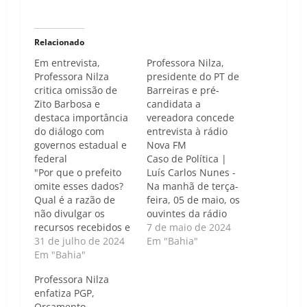
Relacionado
Em entrevista,
Professora Nilza,
Professora Nilza
presidente do PT de
critica omissão de
Barreiras e pré-
Zito Barbosa e
candidata a
destaca importância
vereadora concede
do diálogo com
entrevista à rádio
governos estadual e
Nova FM
federal
Caso de Política |
"Por que o prefeito
Luís Carlos Nunes -
omite esses dados?
Na manhã de terça-
Qual é a razão de
feira, 05 de maio, os
não divulgar os
ouvintes da rádio
recursos recebidos e
NOVA FM Barreiras
7 de maio de 2024
não manter um
31 de julho de 2024
sintonizaram-se para
Em "Bahia"
diálogo aberto com
Em "Bahia"
uma entrevista
os governos estadual
reveladora com a
Professora Nilza
e federal? Essa
Professora Nilza,
enfatiza PGP,
postura só prejudica
presidente do PT
Orçamento