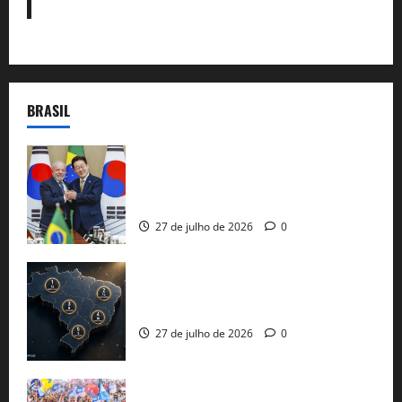
BRASIL
Brasil e Coreia do Sul selam pacto sobre
minerais estratégicos em resposta ao
protecionismo global
27 de julho de 2026
0
51 candidaturas aos governos estaduais
já estão oficializadas
27 de julho de 2026
0
Jerônimo Rodrigues conclui PGP com