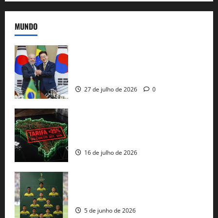
MUNDO
Brasil e Coreia do Sul selam pacto sobre
minerais estratégicos em resposta ao
protecionismo global
27 de julho de 2026
0
EUA taxam Brasil em 25%: Pix e
regulação digital motivam “guerra
comercial” de Washington
16 de julho de 2026
Veja datas e horários dos jogos da
seleção brasileira na Copa do Mundo
5 de junho de 2026