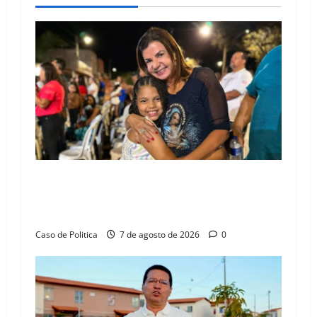
v
i
g
a
t
i
o
Drª. Graça celebra fé no Riachinho e reafirma
aliança com Danilo Henrique e Antônio
n
Henrique Júnior
Caso de Politica
7 de agosto de 2026
0