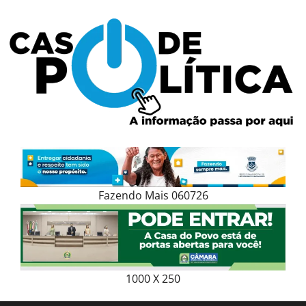
Skip
to
content
Fazendo Mais 060726
1000 X 250