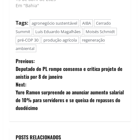
Em "Bahia"
Tags:
agronegócio sustentável
AIBA
Cerrado
Summit
Luís Eduardo Magalhães
Moisés Schmidt
pré-COP 30
produção agrícola
regeneração
ambiental
P
Previous:
Deputado do PL rompe consenso e critica projeto de
o
anistia por 8 de janeiro
Next:
s
Yure Ramon surpreende ao anunciar aumento salarial
t
de 10% para servidores e se queixa de repasses do
duodécimo
n
a
POSTS RELACIONADOS