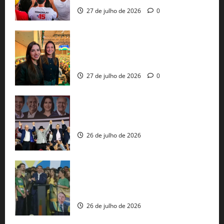
27 de julho de 2026
0
Cinthya Marabá e Roberta Roma
representam a Bahia na convenção
nacional do PL em São Paulo
27 de julho de 2026
0
Com Lula e Alckmin, PT oficializa Haddad
ao governo de SP e nacionaliza disputa
26 de julho de 2026
Sem vice, Flávio Bolsonaro oficializa
candidatura sob a sombra de ausências
e as bênçãos de uma IA
26 de julho de 2026