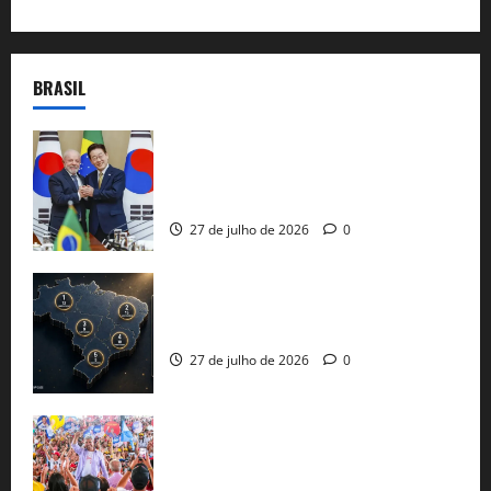
BRASIL
Brasil e Coreia do Sul selam pacto sobre
minerais estratégicos em resposta ao
protecionismo global
27 de julho de 2026
0
51 candidaturas aos governos estaduais
já estão oficializadas
27 de julho de 2026
0
Jerônimo Rodrigues conclui PGP com
30 mil propostas e prepara entrega de
pautas a Lula