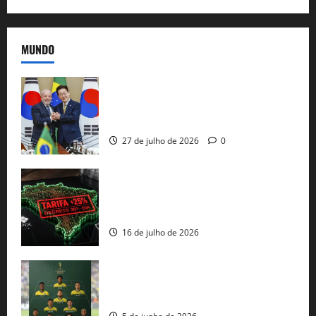
MUNDO
Brasil e Coreia do Sul selam pacto sobre
minerais estratégicos em resposta ao
protecionismo global
27 de julho de 2026
0
EUA taxam Brasil em 25%: Pix e
regulação digital motivam “guerra
comercial” de Washington
16 de julho de 2026
Veja datas e horários dos jogos da
seleção brasileira na Copa do Mundo