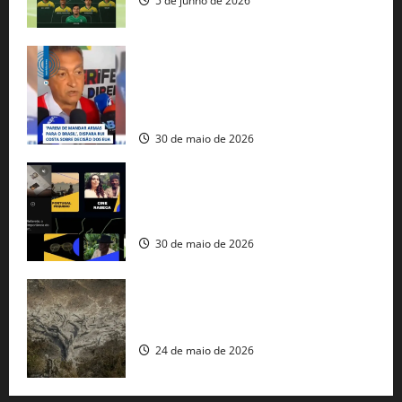
5 de junho de 2026
Rui Costa cobra ação dos EUA contra
tráfico de armas e afirma que 80% dos
fuzis apreendidos no Brasil têm origem
americana
30 de maio de 2026
Governo federal lança plataforma
gratuita de streaming com mais de 550
produções brasileiras
30 de maio de 2026
Mudanças climáticas já atingem 85% da
população brasileira, aponta pesquisa
24 de maio de 2026