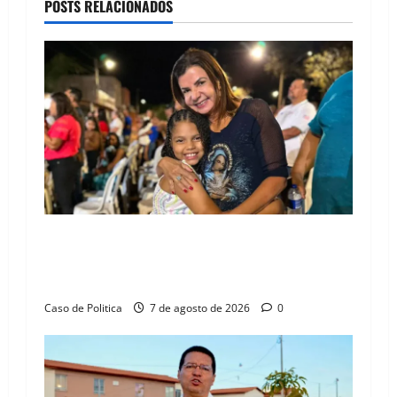
a
POSTS RELACIONADOS
v
i
g
a
t
i
Drª. Graça celebra fé no Riachinho e reafirma
o
aliança com Danilo Henrique e Antônio
Henrique Júnior
n
Caso de Politica
7 de agosto de 2026
0