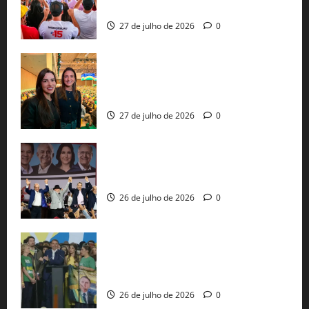
pautas a Lula
27 de julho de 2026
0
Cinthya Marabá e Roberta Roma
representam a Bahia na convenção
nacional do PL em São Paulo
27 de julho de 2026
0
Com Lula e Alckmin, PT oficializa Haddad
ao governo de SP e nacionaliza disputa
26 de julho de 2026
0
Sem vice, Flávio Bolsonaro oficializa
candidatura sob a sombra de ausências
e as bênçãos de uma IA
26 de julho de 2026
0