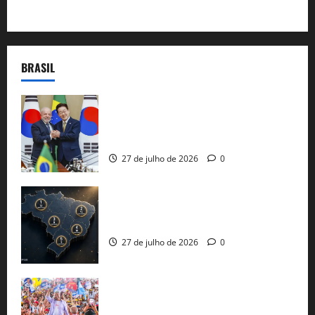
BRASIL
Brasil e Coreia do Sul selam pacto sobre
minerais estratégicos em resposta ao
protecionismo global
27 de julho de 2026
0
51 candidaturas aos governos estaduais
já estão oficializadas
27 de julho de 2026
0
Jerônimo Rodrigues conclui PGP com
30 mil propostas e prepara entrega de