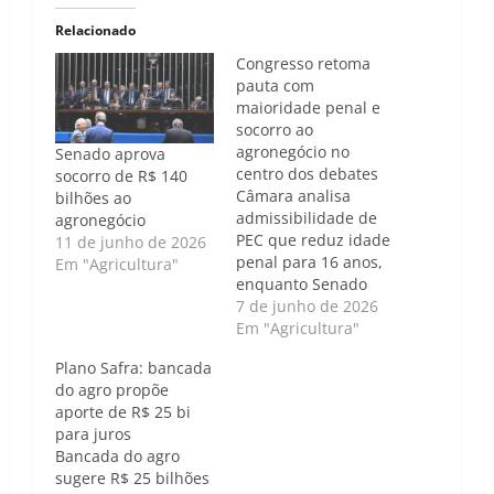
Relacionado
Congresso retoma
pauta com
maioridade penal e
socorro ao
agronegócio no
Senado aprova
centro dos debates
socorro de R$ 140
Câmara analisa
bilhões ao
admissibilidade de
agronegócio
PEC que reduz idade
11 de junho de 2026
penal para 16 anos,
Em "Agricultura"
enquanto Senado
discute uso de
7 de junho de 2026
recursos do pré-sal
Em "Agricultura"
para renegociar
Plano Safra: bancada
dívidas rurais após
do agro propõe
eventos climáticos.
aporte de R$ 25 bi
Caso de Política |
para juros
Luís Carlos Nunes -
Bancada do agro
Após o feriado de
sugere R$ 25 bilhões
Corpus Christi, o