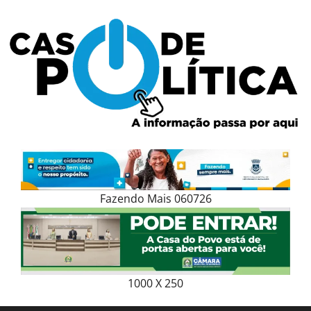
Skip
to
content
Fazendo Mais 060726
1000 X 250