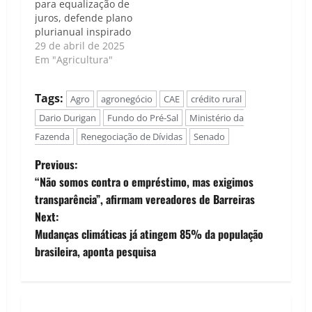
para equalização de
Congresso Nacional
juros, defende plano
retoma as atividades
plurianual inspirado
com uma agenda…
na Farm Bill dos EUA
29 de abril de 2025
e ampliação do
Em "Agricultura"
seguro rural no
Plano Safra
Tags:
Agro
agronegócio
CAE
crédito rural
2025/2026 A Frente
Parlamentar da
Dario Durigan
Fundo do Pré-Sal
Ministério da
Agropecuária (FPA)
Fazenda
Renegociação de Dívidas
Senado
apresentou, nesta
terça-feira (29), suas
P
Previous:
principais propostas
“Não somos contra o empréstimo, mas exigimos
para a construção do
o
transparência”, afirmam vereadores de Barreiras
Plano Safra
2025/2026. Durante…
Next:
s
Mudanças climáticas já atingem 85% da população
t
brasileira, aponta pesquisa
n