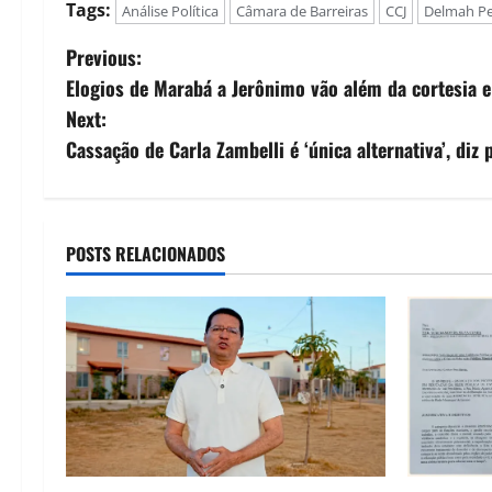
Tags:
Análise Política
Câmara de Barreiras
CCJ
Delmah P
P
Previous:
Elogios de Marabá a Jerônimo vão além da cortesia
o
Next:
s
Cassação de Carla Zambelli é ‘única alternativa’, diz
t
n
POSTS RELACIONADOS
a
v
i
g
a