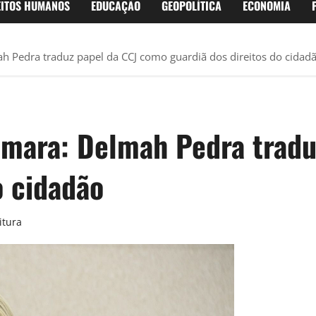
EITOS HUMANOS
EDUCAÇÃO
GEOPOLÍTICA
ECONOMIA
h Pedra traduz papel da CCJ como guardiã dos direitos do cidad
âmara: Delmah Pedra trad
o cidadão
itura