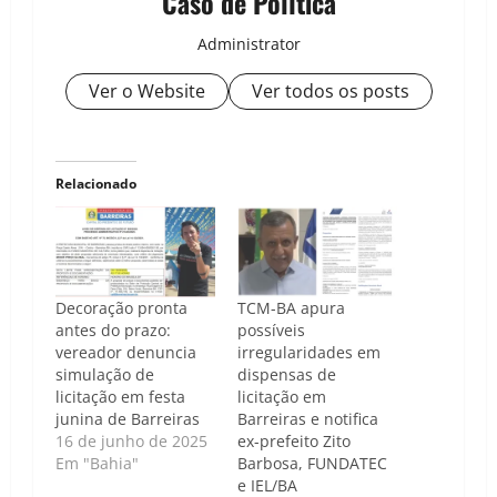
Caso de Política
Administrator
Ver o Website
Ver todos os posts
Relacionado
Decoração pronta
TCM-BA apura
antes do prazo:
possíveis
vereador denuncia
irregularidades em
simulação de
dispensas de
licitação em festa
licitação em
junina de Barreiras
Barreiras e notifica
16 de junho de 2025
ex-prefeito Zito
Em "Bahia"
Barbosa, FUNDATEC
e IEL/BA