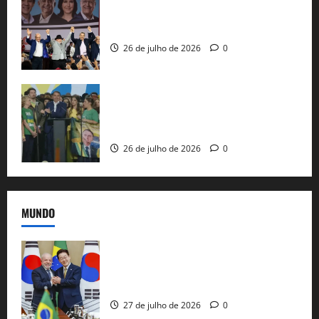
Com Lula e Alckmin, PT oficializa Haddad
ao governo de SP e nacionaliza disputa
26 de julho de 2026
0
Sem vice, Flávio Bolsonaro oficializa
candidatura sob a sombra de ausências
e as bênçãos de uma IA
26 de julho de 2026
0
MUNDO
Brasil e Coreia do Sul selam pacto sobre
minerais estratégicos em resposta ao
protecionismo global
27 de julho de 2026
0