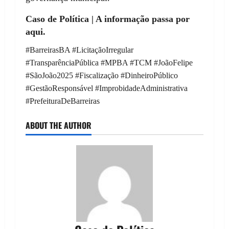
Caso de Política | A informação passa por
aqui.
#BarreirasBA #LicitaçãoIrregular
#TransparênciaPública #MPBA #TCM #JoãoFelipe
#SãoJoão2025 #Fiscalização #DinheiroPúblico
#GestãoResponsável #ImprobidadeAdministrativa
#PrefeituraDeBarreiras
ABOUT THE AUTHOR