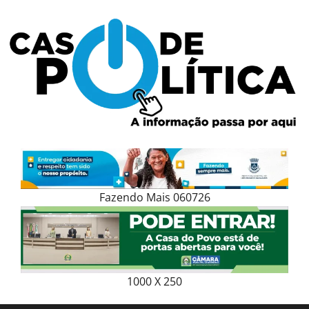
Skip
to
content
Fazendo Mais 060726
1000 X 250