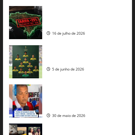
EUA taxam Brasil em 25%: Pix e
regulação digital motivam “guerra
comercial” de Washington
16 de julho de 2026
Veja datas e horários dos jogos da
seleção brasileira na Copa do Mundo
5 de junho de 2026
Rui Costa cobra ação dos EUA contra
tráfico de armas e afirma que 80% dos
fuzis apreendidos no Brasil têm origem
americana
30 de maio de 2026
Governo federal lança plataforma