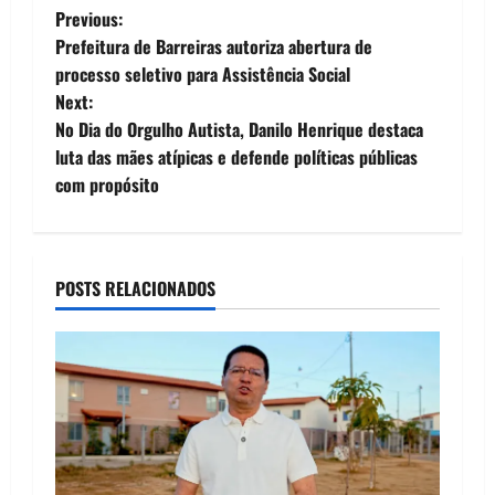
P
Previous:
Prefeitura de Barreiras autoriza abertura de
o
processo seletivo para Assistência Social
Next:
s
No Dia do Orgulho Autista, Danilo Henrique destaca
t
luta das mães atípicas e defende políticas públicas
com propósito
n
a
POSTS RELACIONADOS
v
i
g
a
t