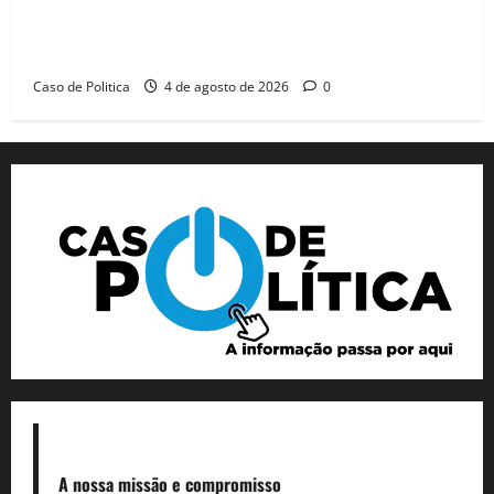
Jerônimo tem 57% de aprovação e 52% defendem
reeleição para 2026, aponta Pesquisa Quaest
Caso de Politica
4 de agosto de 2026
0
A nossa missão
e compromisso