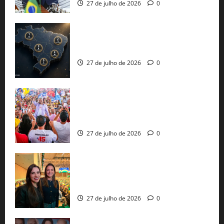
27 de julho de 2026
0
51 candidaturas aos governos estaduais
já estão oficializadas
27 de julho de 2026
0
Jerônimo Rodrigues conclui PGP com
30 mil propostas e prepara entrega de
pautas a Lula
27 de julho de 2026
0
Cinthya Marabá e Roberta Roma
representam a Bahia na convenção
nacional do PL em São Paulo
27 de julho de 2026
0