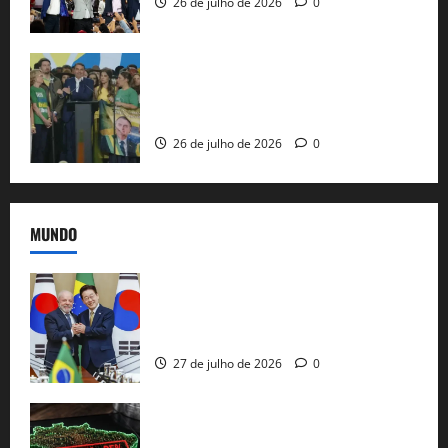
26 de julho de 2026
0
Sem vice, Flávio Bolsonaro oficializa
candidatura sob a sombra de ausências
e as bênçãos de uma IA
26 de julho de 2026
0
MUNDO
Brasil e Coreia do Sul selam pacto sobre
minerais estratégicos em resposta ao
protecionismo global
27 de julho de 2026
0
EUA taxam Brasil em 25%: Pix e
regulação digital motivam “guerra