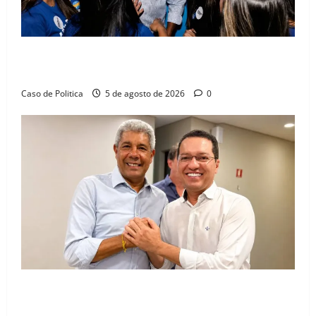
Barreiras recebe Cinthya Marabá e Zito Barbosa em
dia marcado pelo diálogo e força feminina
Caso de Politica
5 de agosto de 2026
0
Jerônimo tem 57% de aprovação e 52% defendem
reeleição para 2026, aponta Pesquisa Quaest