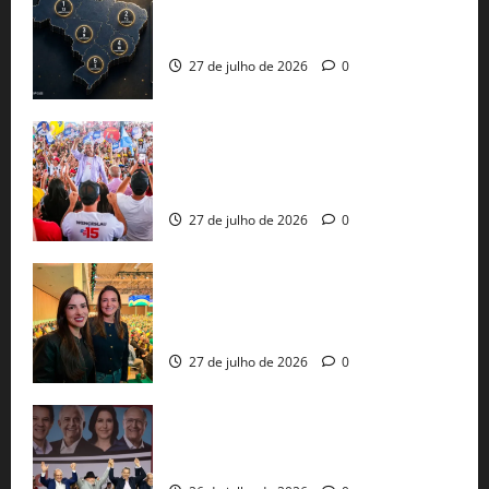
51 candidaturas aos governos estaduais
já estão oficializadas
27 de julho de 2026
0
Jerônimo Rodrigues conclui PGP com
30 mil propostas e prepara entrega de
pautas a Lula
27 de julho de 2026
0
Cinthya Marabá e Roberta Roma
representam a Bahia na convenção
nacional do PL em São Paulo
27 de julho de 2026
0
Com Lula e Alckmin, PT oficializa Haddad
ao governo de SP e nacionaliza disputa