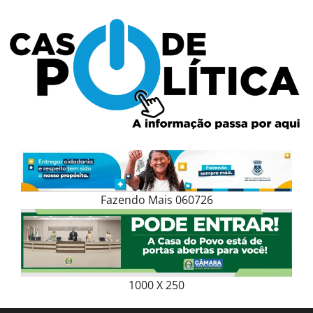
Skip
to
content
Fazendo Mais 060726
1000 X 250