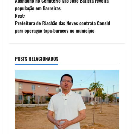
Abandono no Cemitério São João Batista revolta
o
população em Barreiras
Next:
s
Prefeitura de Riachão das Neves contrata Consid
t
para operação tapa-buracos no município
n
a
POSTS RELACIONADOS
v
i
g
a
t
i