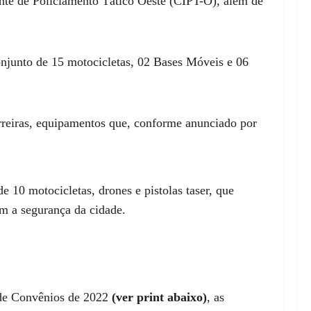
te de Policiamento Tático Oeste (CIPT-O), além de
onjunto de 15 motocicletas, 02 Bases Móveis e 06
Barreiras, equipamentos que, conforme anunciado por
 10 motocicletas, drones e pistolas taser, que
m a segurança da cidade.
a de Convênios de 2022
(ver print abaixo)
, as