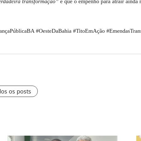
erdadeira transformação”
e que o empenho para atrair ainda 
urançaPúblicaBA #OesteDaBahia #TitoEmAção #EmendasTran
dos os posts