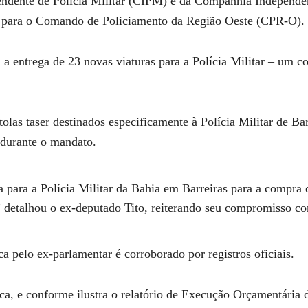
ndente de Polícia Militar (CIPM) e da Companhia Independen
io para o Comando de Policiamento da Região Oeste (CPR-O).
a entrega de 23 novas viaturas para a Polícia Militar – um c
stolas taser destinados especificamente à Polícia Militar de 
 durante o mandato.
ara a Polícia Militar da Bahia em Barreiras para a compra de
detalhou o ex-deputado Tito, reiterando seu compromisso co
a pelo ex-parlamentar é corroborado por registros oficiais.
ica, e conforme ilustra o relatório de Execução Orçamentári